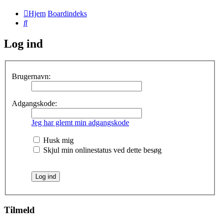
Hjem
Boardindeks
Søg
Log ind
Brugernavn:
Adgangskode:
Jeg har glemt min adgangskode
Husk mig
Skjul min onlinestatus ved dette besøg
Tilmeld