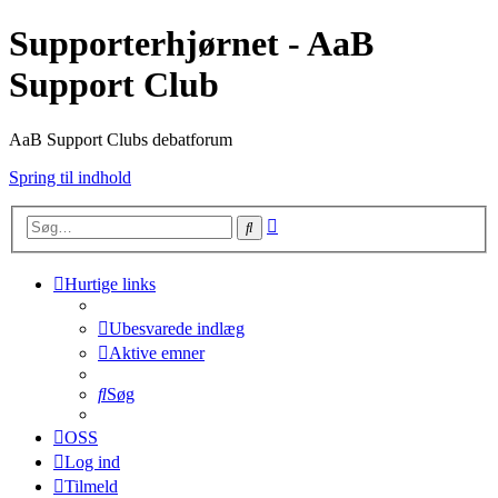
Supporterhjørnet - AaB
Support Club
AaB Support Clubs debatforum
Spring til indhold
Avanceret
Søg
søgning
Hurtige links
Ubesvarede indlæg
Aktive emner
Søg
OSS
Log ind
Tilmeld