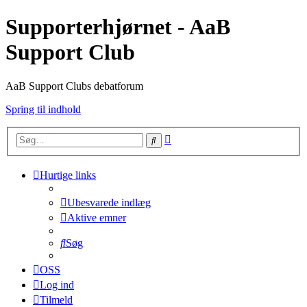
Supporterhjørnet - AaB
Support Club
AaB Support Clubs debatforum
Spring til indhold
Avanceret
Søg
søgning
Hurtige links
Ubesvarede indlæg
Aktive emner
Søg
OSS
Log ind
Tilmeld