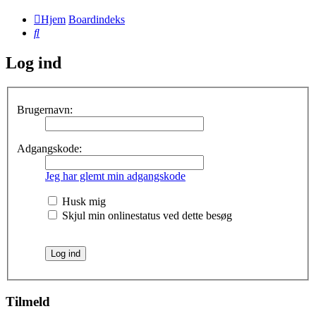
Hjem
Boardindeks
Søg
Log ind
Brugernavn:
Adgangskode:
Jeg har glemt min adgangskode
Husk mig
Skjul min onlinestatus ved dette besøg
Tilmeld