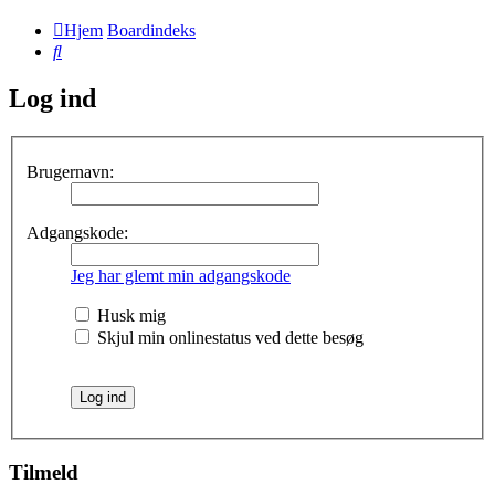
Hjem
Boardindeks
Søg
Log ind
Brugernavn:
Adgangskode:
Jeg har glemt min adgangskode
Husk mig
Skjul min onlinestatus ved dette besøg
Tilmeld