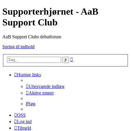
Supporterhjørnet - AaB
Support Club
AaB Support Clubs debatforum
Spring til indhold
Avanceret
Søg
søgning
Hurtige links
Ubesvarede indlæg
Aktive emner
Søg
OSS
Log ind
Tilmeld