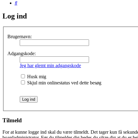
Søg
Log ind
Brugernavn:
Adgangskode:
Jeg har glemt min adgangskode
Husk mig
Skjul min onlinestatus ved dette besøg
Tilmeld
For at kunne logge ind skal du være tilmeldt. Det tager kun få sekunder
boardadministrator. Før du tilmelder dig bedes du sikre dig at du er b