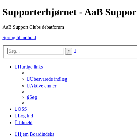
Supporterhjørnet - AaB Suppor
AaB Support Clubs debatforum
Spring til indhold
Avanceret
Søg
søgning
Hurtige links
Ubesvarede indlæg
Aktive emner
Søg
OSS
Log ind
Tilmeld
Hjem
Boardindeks