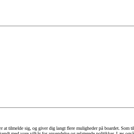
 at tilmelde sig, og giver dig langt flere muligheder på boardet. Som til
ekendt med vore vilkår for anvendelse og relaterede politikker. Læs også