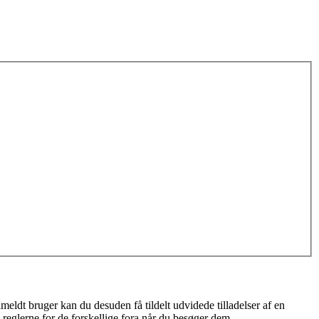
meldt bruger kan du desuden få tildelt udvidede tilladelser af en
 reglerne for de forskellige fora når du besøger dem.