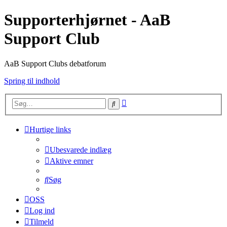
Supporterhjørnet - AaB
Support Club
AaB Support Clubs debatforum
Spring til indhold
Avanceret
Søg
søgning
Hurtige links
Ubesvarede indlæg
Aktive emner
Søg
OSS
Log ind
Tilmeld