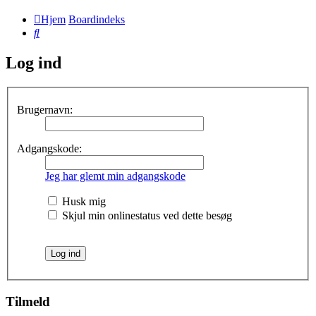
Hjem
Boardindeks
Søg
Log ind
Brugernavn:
Adgangskode:
Jeg har glemt min adgangskode
Husk mig
Skjul min onlinestatus ved dette besøg
Tilmeld