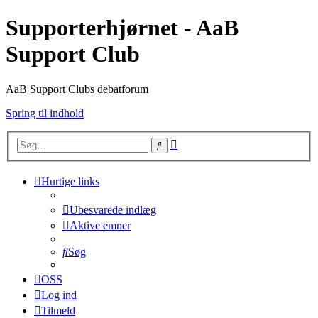
Supporterhjørnet - AaB
Support Club
AaB Support Clubs debatforum
Spring til indhold
Avanceret
Søg
søgning
Hurtige links
Ubesvarede indlæg
Aktive emner
Søg
OSS
Log ind
Tilmeld