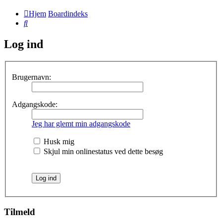
Hjem
Boardindeks
Søg
Log ind
Brugernavn:
Adgangskode:
Jeg har glemt min adgangskode
Husk mig
Skjul min onlinestatus ved dette besøg
Tilmeld