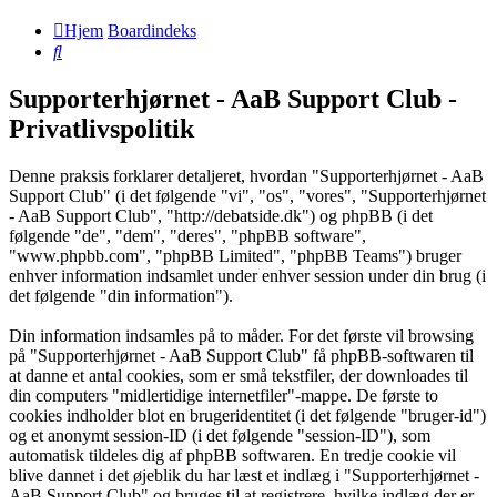
Hjem
Boardindeks
Søg
Supporterhjørnet - AaB Support Club -
Privatlivspolitik
Denne praksis forklarer detaljeret, hvordan "Supporterhjørnet - AaB
Support Club" (i det følgende "vi", "os", "vores", "Supporterhjørnet
- AaB Support Club", "http://debatside.dk") og phpBB (i det
følgende "de", "dem", "deres", "phpBB software",
"www.phpbb.com", "phpBB Limited", "phpBB Teams") bruger
enhver information indsamlet under enhver session under din brug (i
det følgende "din information").
Din information indsamles på to måder. For det første vil browsing
på "Supporterhjørnet - AaB Support Club" få phpBB-softwaren til
at danne et antal cookies, som er små tekstfiler, der downloades til
din computers "midlertidige internetfiler"-mappe. De første to
cookies indholder blot en brugeridentitet (i det følgende "bruger-id")
og et anonymt session-ID (i det følgende "session-ID"), som
automatisk tildeles dig af phpBB softwaren. En tredje cookie vil
blive dannet i det øjeblik du har læst et indlæg i "Supporterhjørnet -
AaB Support Club" og bruges til at registrere, hvilke indlæg der er