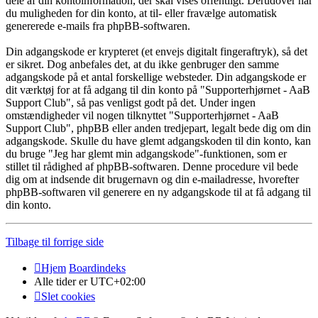
dele af din kontoinformation, der skal vises offentligt. Derudover har
du muligheden for din konto, at til- eller fravælge automatisk
genererede e-mails fra phpBB-softwaren.
Din adgangskode er krypteret (et envejs digitalt fingeraftryk), så det
er sikret. Dog anbefales det, at du ikke genbruger den samme
adgangskode på et antal forskellige websteder. Din adgangskode er
dit værktøj for at få adgang til din konto på "Supporterhjørnet - AaB
Support Club", så pas venligst godt på det. Under ingen
omstændigheder vil nogen tilknyttet "Supporterhjørnet - AaB
Support Club", phpBB eller anden tredjepart, legalt bede dig om din
adgangskode. Skulle du have glemt adgangskoden til din konto, kan
du bruge "Jeg har glemt min adgangskode"-funktionen, som er
stillet til rådighed af phpBB-softwaren. Denne procedure vil bede
dig om at indsende dit brugernavn og din e-mailadresse, hvorefter
phpBB-softwaren vil generere en ny adgangskode til at få adgang til
din konto.
Tilbage til forrige side
Hjem
Boardindeks
Alle tider er
UTC+02:00
Slet cookies