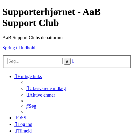
Supporterhjørnet - AaB
Support Club
AaB Support Clubs debatforum
Spring til indhold
Avanceret
Søg
søgning
Hurtige links
Ubesvarede indlæg
Aktive emner
Søg
OSS
Log ind
Tilmeld