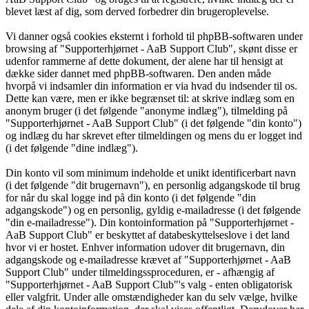
blevet læst af dig, som derved forbedrer din brugeroplevelse.
Vi danner også cookies eksternt i forhold til phpBB-softwaren under
browsing af "Supporterhjørnet - AaB Support Club", skønt disse er
udenfor rammerne af dette dokument, der alene har til hensigt at
dække sider dannet med phpBB-softwaren. Den anden måde
hvorpå vi indsamler din information er via hvad du indsender til os.
Dette kan være, men er ikke begrænset til: at skrive indlæg som en
anonym bruger (i det følgende "anonyme indlæg"), tilmelding på
"Supporterhjørnet - AaB Support Club" (i det følgende "din konto")
og indlæg du har skrevet efter tilmeldingen og mens du er logget ind
(i det følgende "dine indlæg").
Din konto vil som minimum indeholde et unikt identificerbart navn
(i det følgende "dit brugernavn"), en personlig adgangskode til brug
for når du skal logge ind på din konto (i det følgende "din
adgangskode") og en personlig, gyldig e-mailadresse (i det følgende
"din e-mailadresse"). Din kontoinformation på "Supporterhjørnet -
AaB Support Club" er beskyttet af databeskyttelseslove i det land
hvor vi er hostet. Enhver information udover dit brugernavn, din
adgangskode og e-mailadresse krævet af "Supporterhjørnet - AaB
Support Club" under tilmeldingssproceduren, er - afhængig af
"Supporterhjørnet - AaB Support Club"'s valg - enten obligatorisk
eller valgfrit. Under alle omstændigheder kan du selv vælge, hvilke