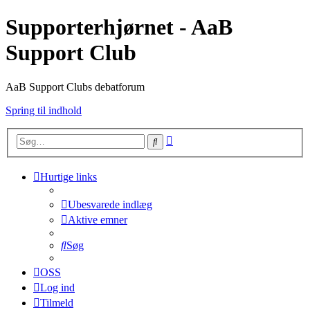
Supporterhjørnet - AaB
Support Club
AaB Support Clubs debatforum
Spring til indhold
Avanceret
Søg
søgning
Hurtige links
Ubesvarede indlæg
Aktive emner
Søg
OSS
Log ind
Tilmeld