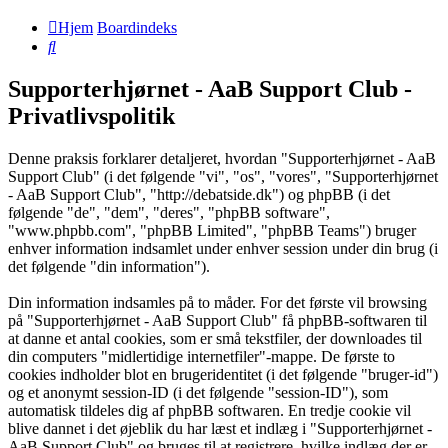
Hjem
Boardindeks
Søg
Supporterhjørnet - AaB Support Club -
Privatlivspolitik
Denne praksis forklarer detaljeret, hvordan "Supporterhjørnet - AaB
Support Club" (i det følgende "vi", "os", "vores", "Supporterhjørnet
- AaB Support Club", "http://debatside.dk") og phpBB (i det
følgende "de", "dem", "deres", "phpBB software",
"www.phpbb.com", "phpBB Limited", "phpBB Teams") bruger
enhver information indsamlet under enhver session under din brug (i
det følgende "din information").
Din information indsamles på to måder. For det første vil browsing
på "Supporterhjørnet - AaB Support Club" få phpBB-softwaren til
at danne et antal cookies, som er små tekstfiler, der downloades til
din computers "midlertidige internetfiler"-mappe. De første to
cookies indholder blot en brugeridentitet (i det følgende "bruger-id")
og et anonymt session-ID (i det følgende "session-ID"), som
automatisk tildeles dig af phpBB softwaren. En tredje cookie vil
blive dannet i det øjeblik du har læst et indlæg i "Supporterhjørnet -
AaB Support Club" og bruges til at registrere, hvilke indlæg der er