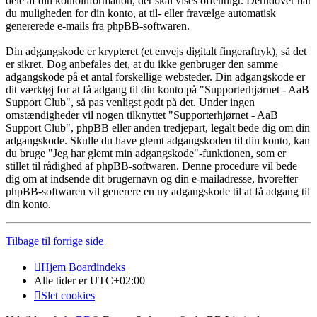
dele af din kontoinformation, der skal vises offentligt. Derudover har
du muligheden for din konto, at til- eller fravælge automatisk
genererede e-mails fra phpBB-softwaren.
Din adgangskode er krypteret (et envejs digitalt fingeraftryk), så det
er sikret. Dog anbefales det, at du ikke genbruger den samme
adgangskode på et antal forskellige websteder. Din adgangskode er
dit værktøj for at få adgang til din konto på "Supporterhjørnet - AaB
Support Club", så pas venligst godt på det. Under ingen
omstændigheder vil nogen tilknyttet "Supporterhjørnet - AaB
Support Club", phpBB eller anden tredjepart, legalt bede dig om din
adgangskode. Skulle du have glemt adgangskoden til din konto, kan
du bruge "Jeg har glemt min adgangskode"-funktionen, som er
stillet til rådighed af phpBB-softwaren. Denne procedure vil bede
dig om at indsende dit brugernavn og din e-mailadresse, hvorefter
phpBB-softwaren vil generere en ny adgangskode til at få adgang til
din konto.
Tilbage til forrige side
Hjem
Boardindeks
Alle tider er
UTC+02:00
Slet cookies