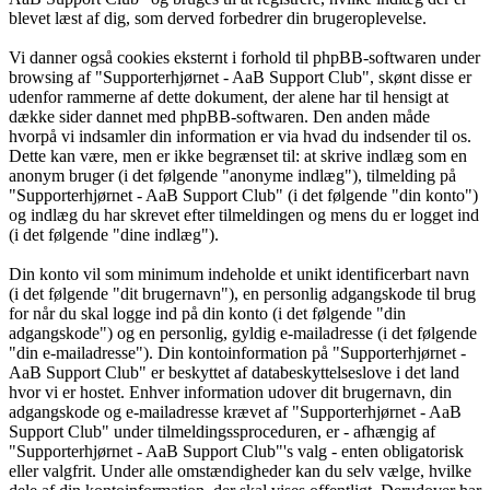
blevet læst af dig, som derved forbedrer din brugeroplevelse.
Vi danner også cookies eksternt i forhold til phpBB-softwaren under
browsing af "Supporterhjørnet - AaB Support Club", skønt disse er
udenfor rammerne af dette dokument, der alene har til hensigt at
dække sider dannet med phpBB-softwaren. Den anden måde
hvorpå vi indsamler din information er via hvad du indsender til os.
Dette kan være, men er ikke begrænset til: at skrive indlæg som en
anonym bruger (i det følgende "anonyme indlæg"), tilmelding på
"Supporterhjørnet - AaB Support Club" (i det følgende "din konto")
og indlæg du har skrevet efter tilmeldingen og mens du er logget ind
(i det følgende "dine indlæg").
Din konto vil som minimum indeholde et unikt identificerbart navn
(i det følgende "dit brugernavn"), en personlig adgangskode til brug
for når du skal logge ind på din konto (i det følgende "din
adgangskode") og en personlig, gyldig e-mailadresse (i det følgende
"din e-mailadresse"). Din kontoinformation på "Supporterhjørnet -
AaB Support Club" er beskyttet af databeskyttelseslove i det land
hvor vi er hostet. Enhver information udover dit brugernavn, din
adgangskode og e-mailadresse krævet af "Supporterhjørnet - AaB
Support Club" under tilmeldingssproceduren, er - afhængig af
"Supporterhjørnet - AaB Support Club"'s valg - enten obligatorisk
eller valgfrit. Under alle omstændigheder kan du selv vælge, hvilke