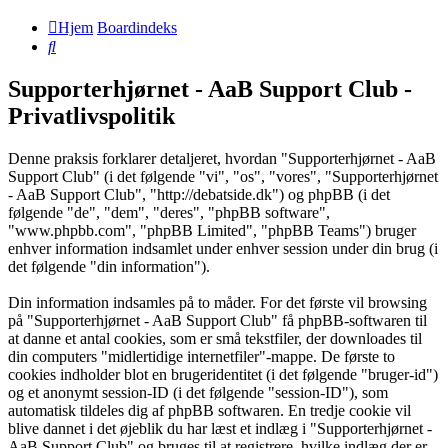
Hjem
Boardindeks
Søg
Supporterhjørnet - AaB Support Club -
Privatlivspolitik
Denne praksis forklarer detaljeret, hvordan "Supporterhjørnet - AaB
Support Club" (i det følgende "vi", "os", "vores", "Supporterhjørnet
- AaB Support Club", "http://debatside.dk") og phpBB (i det
følgende "de", "dem", "deres", "phpBB software",
"www.phpbb.com", "phpBB Limited", "phpBB Teams") bruger
enhver information indsamlet under enhver session under din brug (i
det følgende "din information").
Din information indsamles på to måder. For det første vil browsing
på "Supporterhjørnet - AaB Support Club" få phpBB-softwaren til
at danne et antal cookies, som er små tekstfiler, der downloades til
din computers "midlertidige internetfiler"-mappe. De første to
cookies indholder blot en brugeridentitet (i det følgende "bruger-id")
og et anonymt session-ID (i det følgende "session-ID"), som
automatisk tildeles dig af phpBB softwaren. En tredje cookie vil
blive dannet i det øjeblik du har læst et indlæg i "Supporterhjørnet -
AaB Support Club" og bruges til at registrere, hvilke indlæg der er