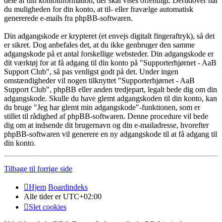
dele af din kontoinformation, der skal vises offentligt. Derudover har
du muligheden for din konto, at til- eller fravælge automatisk
genererede e-mails fra phpBB-softwaren.
Din adgangskode er krypteret (et envejs digitalt fingeraftryk), så det
er sikret. Dog anbefales det, at du ikke genbruger den samme
adgangskode på et antal forskellige websteder. Din adgangskode er
dit værktøj for at få adgang til din konto på "Supporterhjørnet - AaB
Support Club", så pas venligst godt på det. Under ingen
omstændigheder vil nogen tilknyttet "Supporterhjørnet - AaB
Support Club", phpBB eller anden tredjepart, legalt bede dig om din
adgangskode. Skulle du have glemt adgangskoden til din konto, kan
du bruge "Jeg har glemt min adgangskode"-funktionen, som er
stillet til rådighed af phpBB-softwaren. Denne procedure vil bede
dig om at indsende dit brugernavn og din e-mailadresse, hvorefter
phpBB-softwaren vil generere en ny adgangskode til at få adgang til
din konto.
Tilbage til forrige side
Hjem
Boardindeks
Alle tider er
UTC+02:00
Slet cookies