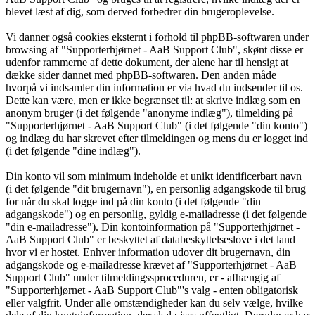
blevet læst af dig, som derved forbedrer din brugeroplevelse.
Vi danner også cookies eksternt i forhold til phpBB-softwaren under
browsing af "Supporterhjørnet - AaB Support Club", skønt disse er
udenfor rammerne af dette dokument, der alene har til hensigt at
dække sider dannet med phpBB-softwaren. Den anden måde
hvorpå vi indsamler din information er via hvad du indsender til os.
Dette kan være, men er ikke begrænset til: at skrive indlæg som en
anonym bruger (i det følgende "anonyme indlæg"), tilmelding på
"Supporterhjørnet - AaB Support Club" (i det følgende "din konto")
og indlæg du har skrevet efter tilmeldingen og mens du er logget ind
(i det følgende "dine indlæg").
Din konto vil som minimum indeholde et unikt identificerbart navn
(i det følgende "dit brugernavn"), en personlig adgangskode til brug
for når du skal logge ind på din konto (i det følgende "din
adgangskode") og en personlig, gyldig e-mailadresse (i det følgende
"din e-mailadresse"). Din kontoinformation på "Supporterhjørnet -
AaB Support Club" er beskyttet af databeskyttelseslove i det land
hvor vi er hostet. Enhver information udover dit brugernavn, din
adgangskode og e-mailadresse krævet af "Supporterhjørnet - AaB
Support Club" under tilmeldingssproceduren, er - afhængig af
"Supporterhjørnet - AaB Support Club"'s valg - enten obligatorisk
eller valgfrit. Under alle omstændigheder kan du selv vælge, hvilke