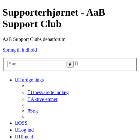
Supporterhjørnet - AaB
Support Club
AaB Support Clubs debatforum
Spring til indhold
Avanceret
Søg
søgning
Hurtige links
Ubesvarede indlæg
Aktive emner
Søg
OSS
Log ind
Tilmeld