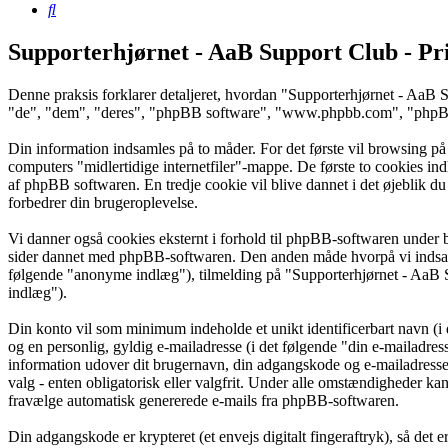
Søg
Supporterhjørnet - AaB Support Club - Pri
Denne praksis forklarer detaljeret, hvordan "Supporterhjørnet - AaB S
"de", "dem", "deres", "phpBB software", "www.phpbb.com", "phpBB L
Din information indsamles på to måder. For det første vil browsing på
computers "midlertidige internetfiler"-mappe. De første to cookies ind
af phpBB softwaren. En tredje cookie vil blive dannet i det øjeblik du 
forbedrer din brugeroplevelse.
Vi danner også cookies eksternt i forhold til phpBB-softwaren under 
sider dannet med phpBB-softwaren. Den anden måde hvorpå vi indsamler
følgende "anonyme indlæg"), tilmelding på "Supporterhjørnet - AaB Su
indlæg").
Din konto vil som minimum indeholde et unikt identificerbart navn (i 
og en personlig, gyldig e-mailadresse (i det følgende "din e-mailadres
information udover dit brugernavn, din adgangskode og e-mailadresse
valg - enten obligatorisk eller valgfrit. Under alle omstændigheder kan
fravælge automatisk genererede e-mails fra phpBB-softwaren.
Din adgangskode er krypteret (et envejs digitalt fingeraftryk), så det