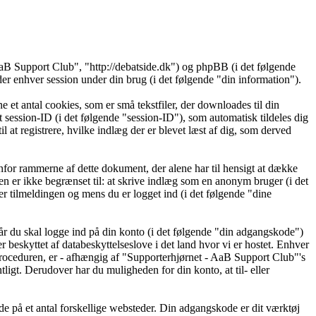
AaB Support Club", "http://debatside.dk") og phpBB (i det følgende
nhver session under din brug (i det følgende "din information").
et antal cookies, som er små tekstfiler, der downloades til din
t session-ID (i det følgende "session-ID"), som automatisk tildeles dig
 at registrere, hvilke indlæg der er blevet læst af dig, som derved
for rammerne af dette dokument, der alene har til hensigt at dække
 er ikke begrænset til: at skrive indlæg som en anonym bruger (i det
r tilmeldingen og mens du er logget ind (i det følgende "dine
år du skal logge ind på din konto (i det følgende "din adgangskode")
beskyttet af databeskyttelseslove i det land hvor vi er hostet. Enhver
roceduren, er - afhængig af "Supporterhjørnet - AaB Support Club"'s
tligt. Derudover har du muligheden for din konto, at til- eller
de på et antal forskellige websteder. Din adgangskode er dit værktøj