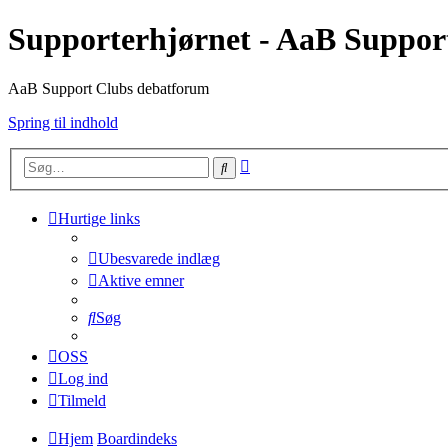
Supporterhjørnet - AaB Suppor
AaB Support Clubs debatforum
Spring til indhold
Avanceret
Søg
søgning
Hurtige links
Ubesvarede indlæg
Aktive emner
Søg
OSS
Log ind
Tilmeld
Hjem
Boardindeks