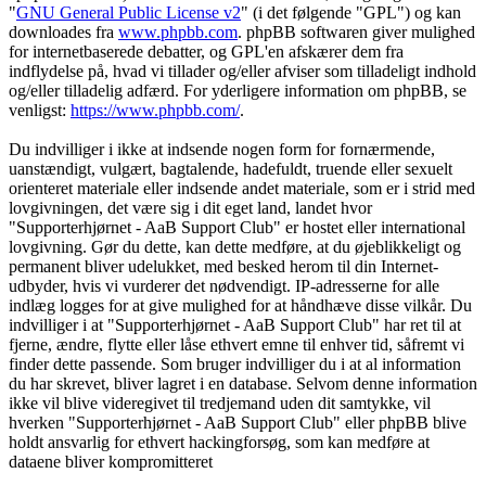
"
GNU General Public License v2
" (i det følgende "GPL") og kan
downloades fra
www.phpbb.com
. phpBB softwaren giver mulighed
for internetbaserede debatter, og GPL'en afskærer dem fra
indflydelse på, hvad vi tillader og/eller afviser som tilladeligt indhold
og/eller tilladelig adfærd. For yderligere information om phpBB, se
venligst:
https://www.phpbb.com/
.
Du indvilliger i ikke at indsende nogen form for fornærmende,
uanstændigt, vulgært, bagtalende, hadefuldt, truende eller sexuelt
orienteret materiale eller indsende andet materiale, som er i strid med
lovgivningen, det være sig i dit eget land, landet hvor
"Supporterhjørnet - AaB Support Club" er hostet eller international
lovgivning. Gør du dette, kan dette medføre, at du øjeblikkeligt og
permanent bliver udelukket, med besked herom til din Internet-
udbyder, hvis vi vurderer det nødvendigt. IP-adresserne for alle
indlæg logges for at give mulighed for at håndhæve disse vilkår. Du
indvilliger i at "Supporterhjørnet - AaB Support Club" har ret til at
fjerne, ændre, flytte eller låse ethvert emne til enhver tid, såfremt vi
finder dette passende. Som bruger indvilliger du i at al information
du har skrevet, bliver lagret i en database. Selvom denne information
ikke vil blive videregivet til tredjemand uden dit samtykke, vil
hverken "Supporterhjørnet - AaB Support Club" eller phpBB blive
holdt ansvarlig for ethvert hackingforsøg, som kan medføre at
dataene bliver kompromitteret