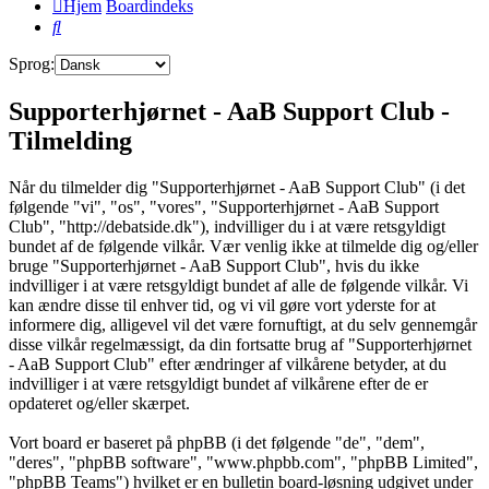
Hjem
Boardindeks
Søg
Sprog:
Supporterhjørnet - AaB Support Club -
Tilmelding
Når du tilmelder dig "Supporterhjørnet - AaB Support Club" (i det
følgende "vi", "os", "vores", "Supporterhjørnet - AaB Support
Club", "http://debatside.dk"), indvilliger du i at være retsgyldigt
bundet af de følgende vilkår. Vær venlig ikke at tilmelde dig og/eller
bruge "Supporterhjørnet - AaB Support Club", hvis du ikke
indvilliger i at være retsgyldigt bundet af alle de følgende vilkår. Vi
kan ændre disse til enhver tid, og vi vil gøre vort yderste for at
informere dig, alligevel vil det være fornuftigt, at du selv gennemgår
disse vilkår regelmæssigt, da din fortsatte brug af "Supporterhjørnet
- AaB Support Club" efter ændringer af vilkårene betyder, at du
indvilliger i at være retsgyldigt bundet af vilkårene efter de er
opdateret og/eller skærpet.
Vort board er baseret på phpBB (i det følgende "de", "dem",
"deres", "phpBB software", "www.phpbb.com", "phpBB Limited",
"phpBB Teams") hvilket er en bulletin board-løsning udgivet under