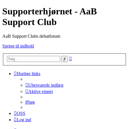
Supporterhjørnet - AaB
Support Club
AaB Support Clubs debatforum
Spring til indhold
Avanceret
Søg
søgning
Hurtige links
Ubesvarede indlæg
Aktive emner
Søg
OSS
Log ind