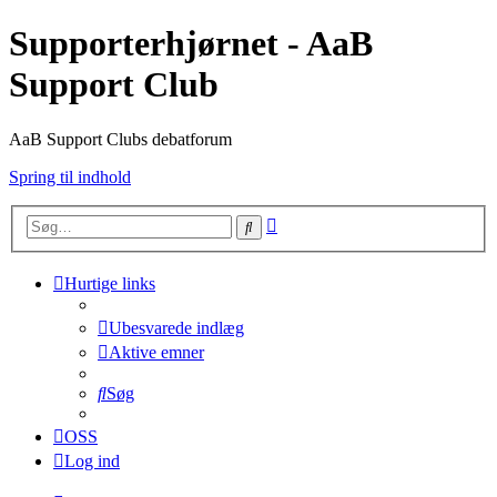
Supporterhjørnet - AaB
Support Club
AaB Support Clubs debatforum
Spring til indhold
Avanceret
Søg
søgning
Hurtige links
Ubesvarede indlæg
Aktive emner
Søg
OSS
Log ind