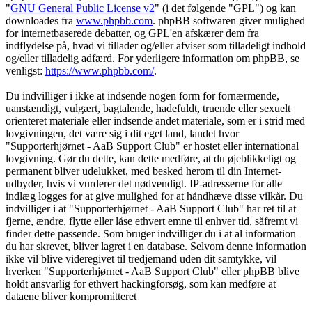
"
GNU General Public License v2
" (i det følgende "GPL") og kan
downloades fra
www.phpbb.com
. phpBB softwaren giver mulighed
for internetbaserede debatter, og GPL'en afskærer dem fra
indflydelse på, hvad vi tillader og/eller afviser som tilladeligt indhold
og/eller tilladelig adfærd. For yderligere information om phpBB, se
venligst:
https://www.phpbb.com/
.
Du indvilliger i ikke at indsende nogen form for fornærmende,
uanstændigt, vulgært, bagtalende, hadefuldt, truende eller sexuelt
orienteret materiale eller indsende andet materiale, som er i strid med
lovgivningen, det være sig i dit eget land, landet hvor
"Supporterhjørnet - AaB Support Club" er hostet eller international
lovgivning. Gør du dette, kan dette medføre, at du øjeblikkeligt og
permanent bliver udelukket, med besked herom til din Internet-
udbyder, hvis vi vurderer det nødvendigt. IP-adresserne for alle
indlæg logges for at give mulighed for at håndhæve disse vilkår. Du
indvilliger i at "Supporterhjørnet - AaB Support Club" har ret til at
fjerne, ændre, flytte eller låse ethvert emne til enhver tid, såfremt vi
finder dette passende. Som bruger indvilliger du i at al information
du har skrevet, bliver lagret i en database. Selvom denne information
ikke vil blive videregivet til tredjemand uden dit samtykke, vil
hverken "Supporterhjørnet - AaB Support Club" eller phpBB blive
holdt ansvarlig for ethvert hackingforsøg, som kan medføre at
dataene bliver kompromitteret