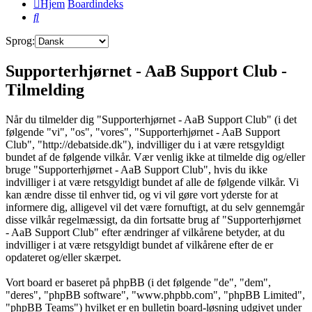
Hjem
Boardindeks
Søg
Sprog:
Supporterhjørnet - AaB Support Club -
Tilmelding
Når du tilmelder dig "Supporterhjørnet - AaB Support Club" (i det
følgende "vi", "os", "vores", "Supporterhjørnet - AaB Support
Club", "http://debatside.dk"), indvilliger du i at være retsgyldigt
bundet af de følgende vilkår. Vær venlig ikke at tilmelde dig og/eller
bruge "Supporterhjørnet - AaB Support Club", hvis du ikke
indvilliger i at være retsgyldigt bundet af alle de følgende vilkår. Vi
kan ændre disse til enhver tid, og vi vil gøre vort yderste for at
informere dig, alligevel vil det være fornuftigt, at du selv gennemgår
disse vilkår regelmæssigt, da din fortsatte brug af "Supporterhjørnet
- AaB Support Club" efter ændringer af vilkårene betyder, at du
indvilliger i at være retsgyldigt bundet af vilkårene efter de er
opdateret og/eller skærpet.
Vort board er baseret på phpBB (i det følgende "de", "dem",
"deres", "phpBB software", "www.phpbb.com", "phpBB Limited",
"phpBB Teams") hvilket er en bulletin board-løsning udgivet under