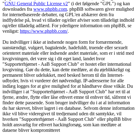
"
GNU General Public License v2
" (i det følgende "GPL") og kan
downloades fra
www.phpbb.com
. phpBB softwaren giver mulighed
for internetbaserede debatter, og GPL'en afskærer dem fra
indflydelse på, hvad vi tillader og/eller afviser som tilladeligt indhold
og/eller tilladelig adfærd. For yderligere information om phpBB, se
venligst:
https://www.phpbb.com/
.
Du indvilliger i ikke at indsende nogen form for fornærmende,
uanstændigt, vulgært, bagtalende, hadefuldt, truende eller sexuelt
orienteret materiale eller indsende andet materiale, som er i strid med
lovgivningen, det være sig i dit eget land, landet hvor
"Supporterhjørnet - AaB Support Club" er hostet eller international
lovgivning. Gør du dette, kan dette medføre, at du øjeblikkeligt og
permanent bliver udelukket, med besked herom til din Internet-
udbyder, hvis vi vurderer det nødvendigt. IP-adresserne for alle
indlæg logges for at give mulighed for at håndhæve disse vilkår. Du
indvilliger i at "Supporterhjørnet - AaB Support Club" har ret til at
fjerne, ændre, flytte eller låse ethvert emne til enhver tid, såfremt vi
finder dette passende. Som bruger indvilliger du i at al information
du har skrevet, bliver lagret i en database. Selvom denne information
ikke vil blive videregivet til tredjemand uden dit samtykke, vil
hverken "Supporterhjørnet - AaB Support Club" eller phpBB blive
holdt ansvarlig for ethvert hackingforsøg, som kan medføre at
dataene bliver kompromitteret