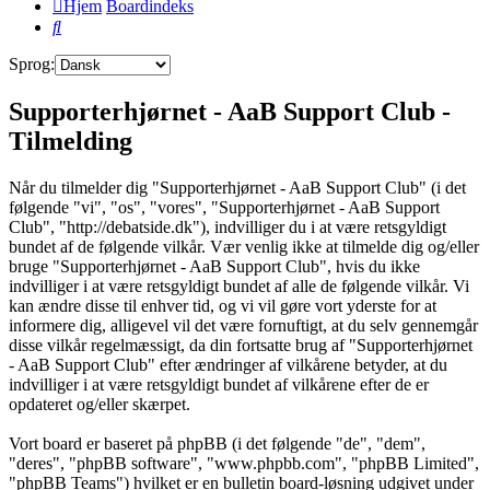
Hjem
Boardindeks
Søg
Sprog:
Supporterhjørnet - AaB Support Club -
Tilmelding
Når du tilmelder dig "Supporterhjørnet - AaB Support Club" (i det
følgende "vi", "os", "vores", "Supporterhjørnet - AaB Support
Club", "http://debatside.dk"), indvilliger du i at være retsgyldigt
bundet af de følgende vilkår. Vær venlig ikke at tilmelde dig og/eller
bruge "Supporterhjørnet - AaB Support Club", hvis du ikke
indvilliger i at være retsgyldigt bundet af alle de følgende vilkår. Vi
kan ændre disse til enhver tid, og vi vil gøre vort yderste for at
informere dig, alligevel vil det være fornuftigt, at du selv gennemgår
disse vilkår regelmæssigt, da din fortsatte brug af "Supporterhjørnet
- AaB Support Club" efter ændringer af vilkårene betyder, at du
indvilliger i at være retsgyldigt bundet af vilkårene efter de er
opdateret og/eller skærpet.
Vort board er baseret på phpBB (i det følgende "de", "dem",
"deres", "phpBB software", "www.phpbb.com", "phpBB Limited",
"phpBB Teams") hvilket er en bulletin board-løsning udgivet under