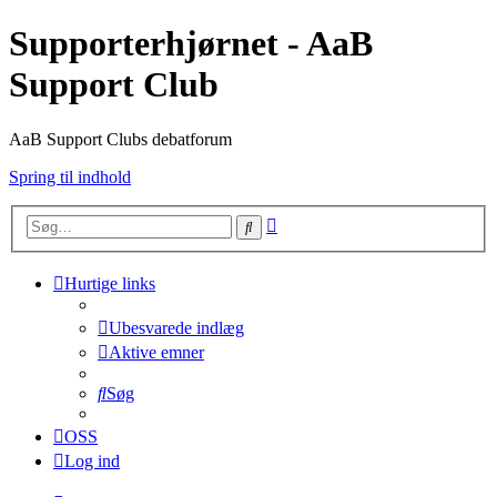
Supporterhjørnet - AaB
Support Club
AaB Support Clubs debatforum
Spring til indhold
Avanceret
Søg
søgning
Hurtige links
Ubesvarede indlæg
Aktive emner
Søg
OSS
Log ind