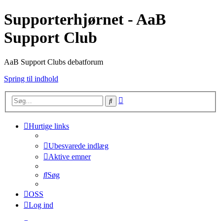
Supporterhjørnet - AaB
Support Club
AaB Support Clubs debatforum
Spring til indhold
Avanceret
Søg
søgning
Hurtige links
Ubesvarede indlæg
Aktive emner
Søg
OSS
Log ind