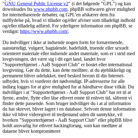
"
GNU General Public License v2
" (i det følgende "GPL") og kan
downloades fra
www.phpbb.com
. phpBB softwaren giver mulighed
for internetbaserede debatter, og GPL'en afskærer dem fra
indflydelse på, hvad vi tillader og/eller afviser som tilladeligt indhold
og/eller tilladelig adfærd. For yderligere information om phpBB, se
venligst:
https://www.phpbb.com/
.
Du indvilliger i ikke at indsende nogen form for fornærmende,
uanstændigt, vulgært, bagtalende, hadefuldt, truende eller sexuelt
orienteret materiale eller indsende andet materiale, som er i strid med
lovgivningen, det være sig i dit eget land, landet hvor
"Supporterhjørnet - AaB Support Club" er hostet eller international
lovgivning. Gør du dette, kan dette medføre, at du øjeblikkeligt og
permanent bliver udelukket, med besked herom til din Internet-
udbyder, hvis vi vurderer det nødvendigt. IP-adresserne for alle
indlæg logges for at give mulighed for at håndhæve disse vilkår. Du
indvilliger i at "Supporterhjørnet - AaB Support Club" har ret til at
fjerne, ændre, flytte eller låse ethvert emne til enhver tid, såfremt vi
finder dette passende. Som bruger indvilliger du i at al information
du har skrevet, bliver lagret i en database. Selvom denne information
ikke vil blive videregivet til tredjemand uden dit samtykke, vil
hverken "Supporterhjørnet - AaB Support Club" eller phpBB blive
holdt ansvarlig for ethvert hackingforsøg, som kan medføre at
dataene bliver kompromitteret