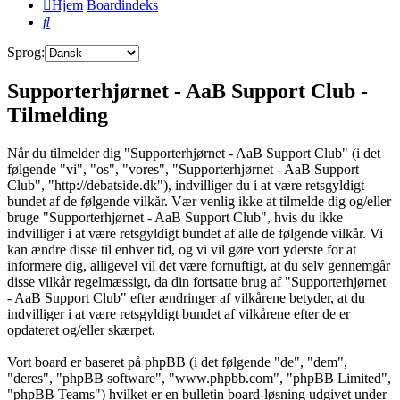
Hjem
Boardindeks
Søg
Sprog:
Supporterhjørnet - AaB Support Club -
Tilmelding
Når du tilmelder dig "Supporterhjørnet - AaB Support Club" (i det
følgende "vi", "os", "vores", "Supporterhjørnet - AaB Support
Club", "http://debatside.dk"), indvilliger du i at være retsgyldigt
bundet af de følgende vilkår. Vær venlig ikke at tilmelde dig og/eller
bruge "Supporterhjørnet - AaB Support Club", hvis du ikke
indvilliger i at være retsgyldigt bundet af alle de følgende vilkår. Vi
kan ændre disse til enhver tid, og vi vil gøre vort yderste for at
informere dig, alligevel vil det være fornuftigt, at du selv gennemgår
disse vilkår regelmæssigt, da din fortsatte brug af "Supporterhjørnet
- AaB Support Club" efter ændringer af vilkårene betyder, at du
indvilliger i at være retsgyldigt bundet af vilkårene efter de er
opdateret og/eller skærpet.
Vort board er baseret på phpBB (i det følgende "de", "dem",
"deres", "phpBB software", "www.phpbb.com", "phpBB Limited",
"phpBB Teams") hvilket er en bulletin board-løsning udgivet under