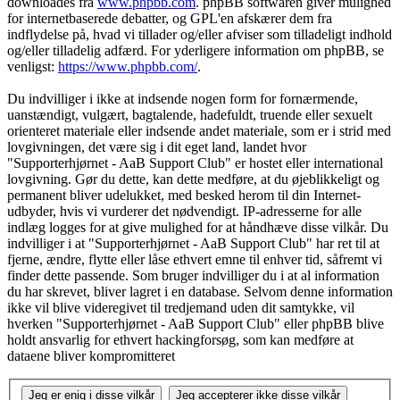
downloades fra
www.phpbb.com
. phpBB softwaren giver mulighed
for internetbaserede debatter, og GPL'en afskærer dem fra
indflydelse på, hvad vi tillader og/eller afviser som tilladeligt indhold
og/eller tilladelig adfærd. For yderligere information om phpBB, se
venligst:
https://www.phpbb.com/
.
Du indvilliger i ikke at indsende nogen form for fornærmende,
uanstændigt, vulgært, bagtalende, hadefuldt, truende eller sexuelt
orienteret materiale eller indsende andet materiale, som er i strid med
lovgivningen, det være sig i dit eget land, landet hvor
"Supporterhjørnet - AaB Support Club" er hostet eller international
lovgivning. Gør du dette, kan dette medføre, at du øjeblikkeligt og
permanent bliver udelukket, med besked herom til din Internet-
udbyder, hvis vi vurderer det nødvendigt. IP-adresserne for alle
indlæg logges for at give mulighed for at håndhæve disse vilkår. Du
indvilliger i at "Supporterhjørnet - AaB Support Club" har ret til at
fjerne, ændre, flytte eller låse ethvert emne til enhver tid, såfremt vi
finder dette passende. Som bruger indvilliger du i at al information
du har skrevet, bliver lagret i en database. Selvom denne information
ikke vil blive videregivet til tredjemand uden dit samtykke, vil
hverken "Supporterhjørnet - AaB Support Club" eller phpBB blive
holdt ansvarlig for ethvert hackingforsøg, som kan medføre at
dataene bliver kompromitteret