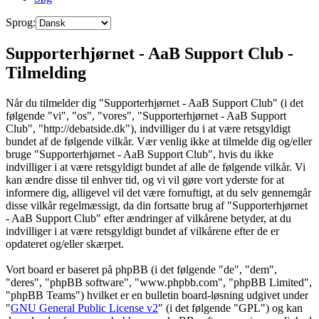
Sprog:
Supporterhjørnet - AaB Support Club -
Tilmelding
Når du tilmelder dig "Supporterhjørnet - AaB Support Club" (i det
følgende "vi", "os", "vores", "Supporterhjørnet - AaB Support
Club", "http://debatside.dk"), indvilliger du i at være retsgyldigt
bundet af de følgende vilkår. Vær venlig ikke at tilmelde dig og/eller
bruge "Supporterhjørnet - AaB Support Club", hvis du ikke
indvilliger i at være retsgyldigt bundet af alle de følgende vilkår. Vi
kan ændre disse til enhver tid, og vi vil gøre vort yderste for at
informere dig, alligevel vil det være fornuftigt, at du selv gennemgår
disse vilkår regelmæssigt, da din fortsatte brug af "Supporterhjørnet
- AaB Support Club" efter ændringer af vilkårene betyder, at du
indvilliger i at være retsgyldigt bundet af vilkårene efter de er
opdateret og/eller skærpet.
Vort board er baseret på phpBB (i det følgende "de", "dem",
"deres", "phpBB software", "www.phpbb.com", "phpBB Limited",
"phpBB Teams") hvilket er en bulletin board-løsning udgivet under
"
GNU General Public License v2
" (i det følgende "GPL") og kan