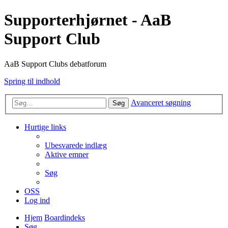
Supporterhjørnet - AaB
Support Club
AaB Support Clubs debatforum
Spring til indhold
Avanceret søgning
Søg
Hurtige links
Ubesvarede indlæg
Aktive emner
Søg
OSS
Log ind
Hjem
Boardindeks
Søg