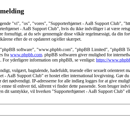
lmelding
ende "vi", "os", "vores", "Supporterhjørnet - AaB Support Club", "http:
terhjørnet - AaB Support Club", hvis du ikke indvilliger i at være retsg
t være fornuftigt, at du selv gennemgår disse vilkår regelmæssigt, da din 
ilkårene efter de er opdateret og/eller skærpet.
s", "phpBB software", "www.phpbb.com", "phpBB Limited", "phpBB Teams
es fra
www.phpbb.com
. phpBB softwaren giver mulighed for internetba
færd. For yderligere information om phpBB, se venligst:
https://www.phpb
igt, vulgært, bagtalende, hadefuldt, truende eller sexuelt orienteret mat
net - AaB Support Club" er hostet eller international lovgivning. Gør du 
 det nødvendigt. IP-adresserne for alle indlæg logges for at give muligh
rt emne til enhver tid, såfremt vi finder dette passende. Som bruger indvil
den dit samtykke, vil hverken "Supporterhjørnet - AaB Support Club" el