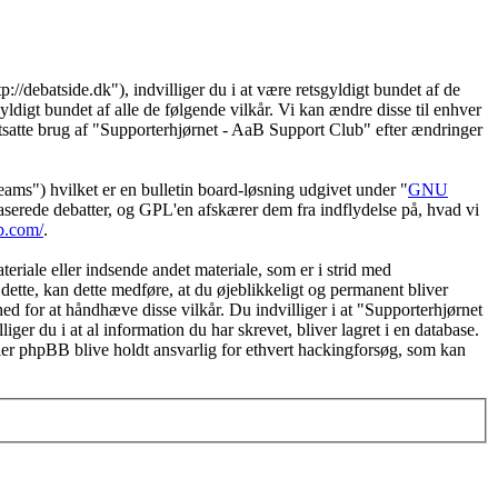
//debatside.dk"), indvilliger du i at være retsgyldigt bundet af de
yldigt bundet af alle de følgende vilkår. Vi kan ændre disse til enhver
fortsatte brug af "Supporterhjørnet - AaB Support Club" efter ændringer
") hvilket er en bulletin board-løsning udgivet under "
GNU
serede debatter, og GPL'en afskærer dem fra indflydelse på, hvad vi
b.com/
.
eriale eller indsende andet materiale, som er i strid med
dette, kan dette medføre, at du øjeblikkeligt og permanent bliver
ed for at håndhæve disse vilkår. Du indvilliger i at "Supporterhjørnet
liger du i at al information du har skrevet, bliver lagret i en database.
ler phpBB blive holdt ansvarlig for ethvert hackingforsøg, som kan