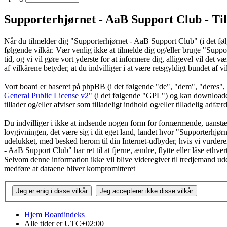
Supporterhjørnet - AaB Support Club - Ti
Når du tilmelder dig "Supporterhjørnet - AaB Support Club" (i det følg
følgende vilkår. Vær venlig ikke at tilmelde dig og/eller bruge "Suppor
tid, og vi vil gøre vort yderste for at informere dig, alligevel vil de
af vilkårene betyder, at du indvilliger i at være retsgyldigt bundet af v
Vort board er baseret på phpBB (i det følgende "de", "dem", "dere
General Public License v2
" (i det følgende "GPL") og kan download
tillader og/eller afviser som tilladeligt indhold og/eller tilladelig ad
Du indvilliger i ikke at indsende nogen form for fornærmende, uanstænd
lovgivningen, det være sig i dit eget land, landet hvor "Supporterhjør
udelukket, med besked herom til din Internet-udbyder, hvis vi vurderer
- AaB Support Club" har ret til at fjerne, ændre, flytte eller låse ethve
Selvom denne information ikke vil blive videregivet til tredjemand u
medføre at dataene bliver kompromitteret
Hjem
Boardindeks
Alle tider er
UTC+02:00