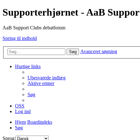
Supporterhjørnet - AaB Suppor
AaB Support Clubs debatforum
Spring til indhold
Avanceret søgning
Søg
Hurtige links
Ubesvarede indlæg
Aktive emner
Søg
OSS
Log ind
Hjem
Boardindeks
Søg
Sprog: