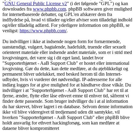
"
GNU General Public License v2
" (i det følgende "GPL") og kan
downloades fra
www.phpbb.com
. phpBB softwaren giver mulighed
for internetbaserede debatter, og GPL'en afskærer dem fra
indflydelse på, hvad vi tillader og/eller afviser som tilladeligt indhold
og/eller tilladelig adfærd. For yderligere information om phpBB, se
venligst:
https://www.phpbb.com/
.
Du indvilliger i ikke at indsende nogen form for fornærmende,
uanstændigt, vulgært, bagtalende, hadefuldt, truende eller sexuelt
orienteret materiale eller indsende andet materiale, som er i strid med
lovgivningen, det være sig i dit eget land, landet hvor
"Supporterhjørnet - AaB Support Club" er hostet eller international
lovgivning. Gør du dette, kan dette medføre, at du øjeblikkeligt og
permanent bliver udelukket, med besked herom til din Internet-
udbyder, hvis vi vurderer det nødvendigt. IP-adresserne for alle
indlæg logges for at give mulighed for at håndhæve disse vilkår. Du
indvilliger i at "Supporterhjørnet - AaB Support Club" har ret til at
fjerne, ændre, flytte eller låse ethvert emne til enhver tid, såfremt vi
finder dette passende. Som bruger indvilliger du i at al information
du har skrevet, bliver lagret i en database. Selvom denne information
ikke vil blive videregivet til tredjemand uden dit samtykke, vil
hverken "Supporterhjørnet - AaB Support Club" eller phpBB blive
holdt ansvarlig for ethvert hackingforsøg, som kan medføre at
dataene bliver kompromitteret