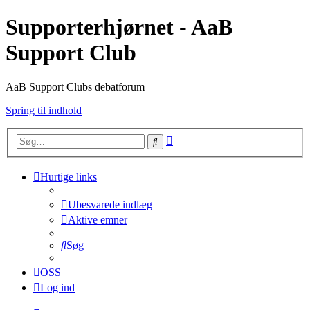
Supporterhjørnet - AaB
Support Club
AaB Support Clubs debatforum
Spring til indhold
Avanceret
Søg
søgning
Hurtige links
Ubesvarede indlæg
Aktive emner
Søg
OSS
Log ind