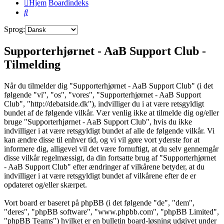
Hjem
Boardindeks
Søg
Sprog:
Supporterhjørnet - AaB Support Club -
Tilmelding
Når du tilmelder dig "Supporterhjørnet - AaB Support Club" (i det
følgende "vi", "os", "vores", "Supporterhjørnet - AaB Support
Club", "http://debatside.dk"), indvilliger du i at være retsgyldigt
bundet af de følgende vilkår. Vær venlig ikke at tilmelde dig og/eller
bruge "Supporterhjørnet - AaB Support Club", hvis du ikke
indvilliger i at være retsgyldigt bundet af alle de følgende vilkår. Vi
kan ændre disse til enhver tid, og vi vil gøre vort yderste for at
informere dig, alligevel vil det være fornuftigt, at du selv gennemgår
disse vilkår regelmæssigt, da din fortsatte brug af "Supporterhjørnet
- AaB Support Club" efter ændringer af vilkårene betyder, at du
indvilliger i at være retsgyldigt bundet af vilkårene efter de er
opdateret og/eller skærpet.
Vort board er baseret på phpBB (i det følgende "de", "dem",
"deres", "phpBB software", "www.phpbb.com", "phpBB Limited",
"phpBB Teams") hvilket er en bulletin board-løsning udgivet under