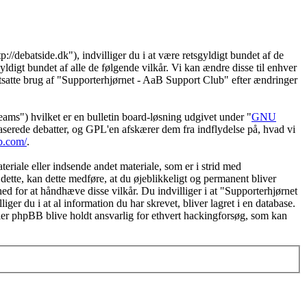
//debatside.dk"), indvilliger du i at være retsgyldigt bundet af de
yldigt bundet af alle de følgende vilkår. Vi kan ændre disse til enhver
fortsatte brug af "Supporterhjørnet - AaB Support Club" efter ændringer
") hvilket er en bulletin board-løsning udgivet under "
GNU
serede debatter, og GPL'en afskærer dem fra indflydelse på, hvad vi
b.com/
.
eriale eller indsende andet materiale, som er i strid med
dette, kan dette medføre, at du øjeblikkeligt og permanent bliver
ed for at håndhæve disse vilkår. Du indvilliger i at "Supporterhjørnet
liger du i at al information du har skrevet, bliver lagret i en database.
ler phpBB blive holdt ansvarlig for ethvert hackingforsøg, som kan