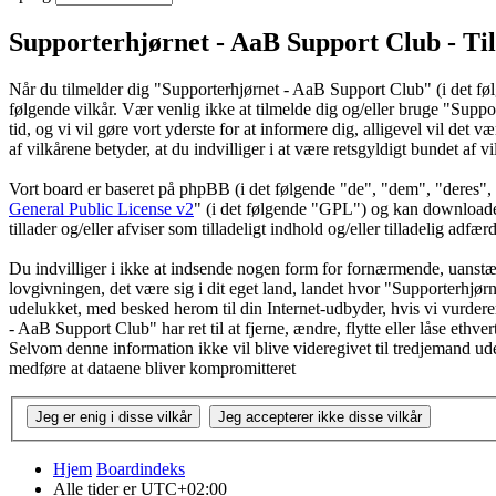
Supporterhjørnet - AaB Support Club - Ti
Når du tilmelder dig "Supporterhjørnet - AaB Support Club" (i det følg
følgende vilkår. Vær venlig ikke at tilmelde dig og/eller bruge "Suppor
tid, og vi vil gøre vort yderste for at informere dig, alligevel vil de
af vilkårene betyder, at du indvilliger i at være retsgyldigt bundet af v
Vort board er baseret på phpBB (i det følgende "de", "dem", "dere
General Public License v2
" (i det følgende "GPL") og kan download
tillader og/eller afviser som tilladeligt indhold og/eller tilladelig ad
Du indvilliger i ikke at indsende nogen form for fornærmende, uanstænd
lovgivningen, det være sig i dit eget land, landet hvor "Supporterhjør
udelukket, med besked herom til din Internet-udbyder, hvis vi vurderer
- AaB Support Club" har ret til at fjerne, ændre, flytte eller låse ethve
Selvom denne information ikke vil blive videregivet til tredjemand u
medføre at dataene bliver kompromitteret
Hjem
Boardindeks
Alle tider er
UTC+02:00