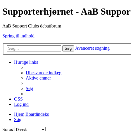
Supporterhjørnet - AaB Suppor
AaB Support Clubs debatforum
Spring til indhold
Avanceret søgning
Søg
Hurtige links
Ubesvarede indlæg
Aktive emner
Søg
OSS
Log ind
Hjem
Boardindeks
Søg
Sprog: