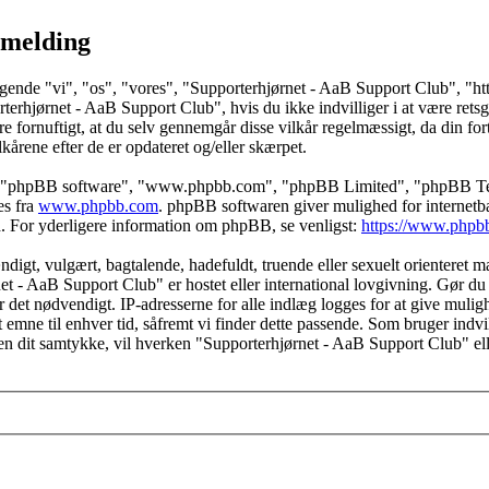
lmelding
ende "vi", "os", "vores", "Supporterhjørnet - AaB Support Club", "http:
terhjørnet - AaB Support Club", hvis du ikke indvilliger i at være retsg
t være fornuftigt, at du selv gennemgår disse vilkår regelmæssigt, da din 
ilkårene efter de er opdateret og/eller skærpet.
s", "phpBB software", "www.phpbb.com", "phpBB Limited", "phpBB Teams
es fra
www.phpbb.com
. phpBB softwaren giver mulighed for internetba
færd. For yderligere information om phpBB, se venligst:
https://www.phpb
igt, vulgært, bagtalende, hadefuldt, truende eller sexuelt orienteret mat
net - AaB Support Club" er hostet eller international lovgivning. Gør du 
 det nødvendigt. IP-adresserne for alle indlæg logges for at give muligh
rt emne til enhver tid, såfremt vi finder dette passende. Som bruger indvil
den dit samtykke, vil hverken "Supporterhjørnet - AaB Support Club" el