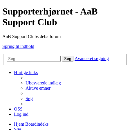
Supporterhjørnet - AaB
Support Club
AaB Support Clubs debatforum
Spring til indhold
Avanceret søgning
Søg
Hurtige links
Ubesvarede indlæg
Aktive emner
Søg
OSS
Log ind
Hjem
Boardindeks
Søg