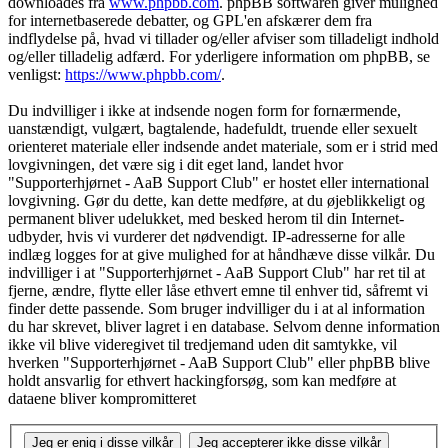
downloades fra
www.phpbb.com
. phpBB softwaren giver mulighed
for internetbaserede debatter, og GPL'en afskærer dem fra
indflydelse på, hvad vi tillader og/eller afviser som tilladeligt indhold
og/eller tilladelig adfærd. For yderligere information om phpBB, se
venligst:
https://www.phpbb.com/
.
Du indvilliger i ikke at indsende nogen form for fornærmende,
uanstændigt, vulgært, bagtalende, hadefuldt, truende eller sexuelt
orienteret materiale eller indsende andet materiale, som er i strid med
lovgivningen, det være sig i dit eget land, landet hvor
"Supporterhjørnet - AaB Support Club" er hostet eller international
lovgivning. Gør du dette, kan dette medføre, at du øjeblikkeligt og
permanent bliver udelukket, med besked herom til din Internet-
udbyder, hvis vi vurderer det nødvendigt. IP-adresserne for alle
indlæg logges for at give mulighed for at håndhæve disse vilkår. Du
indvilliger i at "Supporterhjørnet - AaB Support Club" har ret til at
fjerne, ændre, flytte eller låse ethvert emne til enhver tid, såfremt vi
finder dette passende. Som bruger indvilliger du i at al information
du har skrevet, bliver lagret i en database. Selvom denne information
ikke vil blive videregivet til tredjemand uden dit samtykke, vil
hverken "Supporterhjørnet - AaB Support Club" eller phpBB blive
holdt ansvarlig for ethvert hackingforsøg, som kan medføre at
dataene bliver kompromitteret