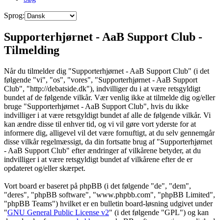
Sprog:
Supporterhjørnet - AaB Support Club -
Tilmelding
Når du tilmelder dig "Supporterhjørnet - AaB Support Club" (i det
følgende "vi", "os", "vores", "Supporterhjørnet - AaB Support
Club", "http://debatside.dk"), indvilliger du i at være retsgyldigt
bundet af de følgende vilkår. Vær venlig ikke at tilmelde dig og/eller
bruge "Supporterhjørnet - AaB Support Club", hvis du ikke
indvilliger i at være retsgyldigt bundet af alle de følgende vilkår. Vi
kan ændre disse til enhver tid, og vi vil gøre vort yderste for at
informere dig, alligevel vil det være fornuftigt, at du selv gennemgår
disse vilkår regelmæssigt, da din fortsatte brug af "Supporterhjørnet
- AaB Support Club" efter ændringer af vilkårene betyder, at du
indvilliger i at være retsgyldigt bundet af vilkårene efter de er
opdateret og/eller skærpet.
Vort board er baseret på phpBB (i det følgende "de", "dem",
"deres", "phpBB software", "www.phpbb.com", "phpBB Limited",
"phpBB Teams") hvilket er en bulletin board-løsning udgivet under
"
GNU General Public License v2
" (i det følgende "GPL") og kan