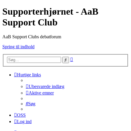
Supporterhjørnet - AaB
Support Club
AaB Support Clubs debatforum
Spring til indhold
Avanceret
Søg
søgning
Hurtige links
Ubesvarede indlæg
Aktive emner
Søg
OSS
Log ind