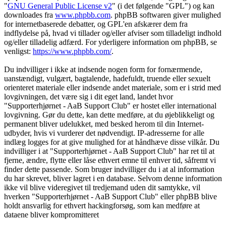
"
GNU General Public License v2
" (i det følgende "GPL") og kan
downloades fra
www.phpbb.com
. phpBB softwaren giver mulighed
for internetbaserede debatter, og GPL'en afskærer dem fra
indflydelse på, hvad vi tillader og/eller afviser som tilladeligt indhold
og/eller tilladelig adfærd. For yderligere information om phpBB, se
venligst:
https://www.phpbb.com/
.
Du indvilliger i ikke at indsende nogen form for fornærmende,
uanstændigt, vulgært, bagtalende, hadefuldt, truende eller sexuelt
orienteret materiale eller indsende andet materiale, som er i strid med
lovgivningen, det være sig i dit eget land, landet hvor
"Supporterhjørnet - AaB Support Club" er hostet eller international
lovgivning. Gør du dette, kan dette medføre, at du øjeblikkeligt og
permanent bliver udelukket, med besked herom til din Internet-
udbyder, hvis vi vurderer det nødvendigt. IP-adresserne for alle
indlæg logges for at give mulighed for at håndhæve disse vilkår. Du
indvilliger i at "Supporterhjørnet - AaB Support Club" har ret til at
fjerne, ændre, flytte eller låse ethvert emne til enhver tid, såfremt vi
finder dette passende. Som bruger indvilliger du i at al information
du har skrevet, bliver lagret i en database. Selvom denne information
ikke vil blive videregivet til tredjemand uden dit samtykke, vil
hverken "Supporterhjørnet - AaB Support Club" eller phpBB blive
holdt ansvarlig for ethvert hackingforsøg, som kan medføre at
dataene bliver kompromitteret