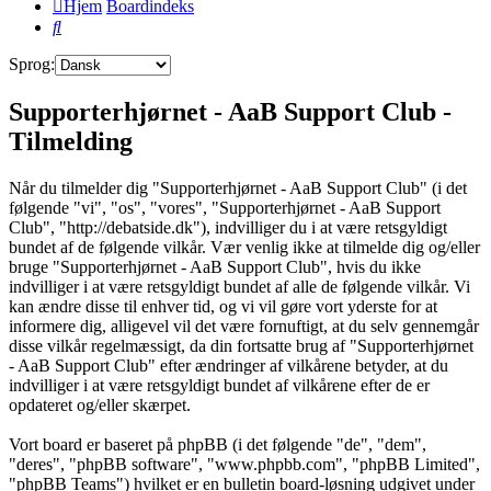
Hjem
Boardindeks
Søg
Sprog:
Supporterhjørnet - AaB Support Club -
Tilmelding
Når du tilmelder dig "Supporterhjørnet - AaB Support Club" (i det
følgende "vi", "os", "vores", "Supporterhjørnet - AaB Support
Club", "http://debatside.dk"), indvilliger du i at være retsgyldigt
bundet af de følgende vilkår. Vær venlig ikke at tilmelde dig og/eller
bruge "Supporterhjørnet - AaB Support Club", hvis du ikke
indvilliger i at være retsgyldigt bundet af alle de følgende vilkår. Vi
kan ændre disse til enhver tid, og vi vil gøre vort yderste for at
informere dig, alligevel vil det være fornuftigt, at du selv gennemgår
disse vilkår regelmæssigt, da din fortsatte brug af "Supporterhjørnet
- AaB Support Club" efter ændringer af vilkårene betyder, at du
indvilliger i at være retsgyldigt bundet af vilkårene efter de er
opdateret og/eller skærpet.
Vort board er baseret på phpBB (i det følgende "de", "dem",
"deres", "phpBB software", "www.phpbb.com", "phpBB Limited",
"phpBB Teams") hvilket er en bulletin board-løsning udgivet under