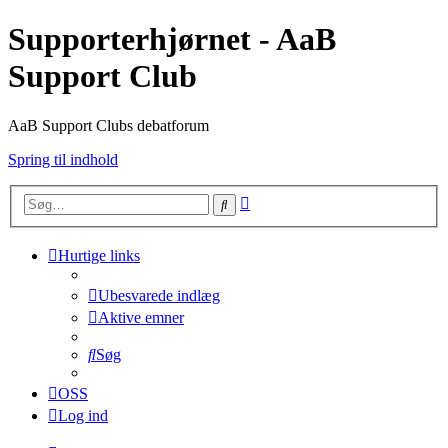
Supporterhjørnet - AaB
Support Club
AaB Support Clubs debatforum
Spring til indhold
Avanceret
Søg
søgning
Hurtige links
Ubesvarede indlæg
Aktive emner
Søg
OSS
Log ind