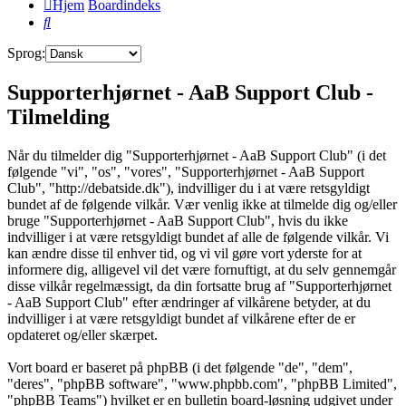
Hjem
Boardindeks
Søg
Sprog:
Supporterhjørnet - AaB Support Club -
Tilmelding
Når du tilmelder dig "Supporterhjørnet - AaB Support Club" (i det
følgende "vi", "os", "vores", "Supporterhjørnet - AaB Support
Club", "http://debatside.dk"), indvilliger du i at være retsgyldigt
bundet af de følgende vilkår. Vær venlig ikke at tilmelde dig og/eller
bruge "Supporterhjørnet - AaB Support Club", hvis du ikke
indvilliger i at være retsgyldigt bundet af alle de følgende vilkår. Vi
kan ændre disse til enhver tid, og vi vil gøre vort yderste for at
informere dig, alligevel vil det være fornuftigt, at du selv gennemgår
disse vilkår regelmæssigt, da din fortsatte brug af "Supporterhjørnet
- AaB Support Club" efter ændringer af vilkårene betyder, at du
indvilliger i at være retsgyldigt bundet af vilkårene efter de er
opdateret og/eller skærpet.
Vort board er baseret på phpBB (i det følgende "de", "dem",
"deres", "phpBB software", "www.phpbb.com", "phpBB Limited",
"phpBB Teams") hvilket er en bulletin board-løsning udgivet under