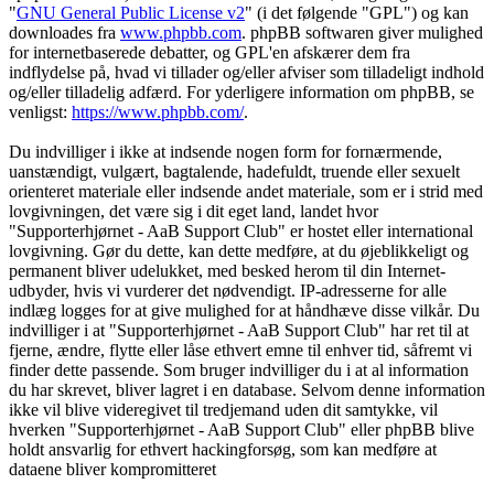
"
GNU General Public License v2
" (i det følgende "GPL") og kan
downloades fra
www.phpbb.com
. phpBB softwaren giver mulighed
for internetbaserede debatter, og GPL'en afskærer dem fra
indflydelse på, hvad vi tillader og/eller afviser som tilladeligt indhold
og/eller tilladelig adfærd. For yderligere information om phpBB, se
venligst:
https://www.phpbb.com/
.
Du indvilliger i ikke at indsende nogen form for fornærmende,
uanstændigt, vulgært, bagtalende, hadefuldt, truende eller sexuelt
orienteret materiale eller indsende andet materiale, som er i strid med
lovgivningen, det være sig i dit eget land, landet hvor
"Supporterhjørnet - AaB Support Club" er hostet eller international
lovgivning. Gør du dette, kan dette medføre, at du øjeblikkeligt og
permanent bliver udelukket, med besked herom til din Internet-
udbyder, hvis vi vurderer det nødvendigt. IP-adresserne for alle
indlæg logges for at give mulighed for at håndhæve disse vilkår. Du
indvilliger i at "Supporterhjørnet - AaB Support Club" har ret til at
fjerne, ændre, flytte eller låse ethvert emne til enhver tid, såfremt vi
finder dette passende. Som bruger indvilliger du i at al information
du har skrevet, bliver lagret i en database. Selvom denne information
ikke vil blive videregivet til tredjemand uden dit samtykke, vil
hverken "Supporterhjørnet - AaB Support Club" eller phpBB blive
holdt ansvarlig for ethvert hackingforsøg, som kan medføre at
dataene bliver kompromitteret