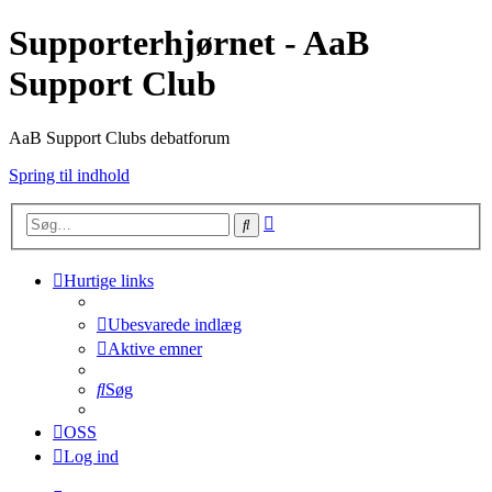
Supporterhjørnet - AaB
Support Club
AaB Support Clubs debatforum
Spring til indhold
Avanceret
Søg
søgning
Hurtige links
Ubesvarede indlæg
Aktive emner
Søg
OSS
Log ind