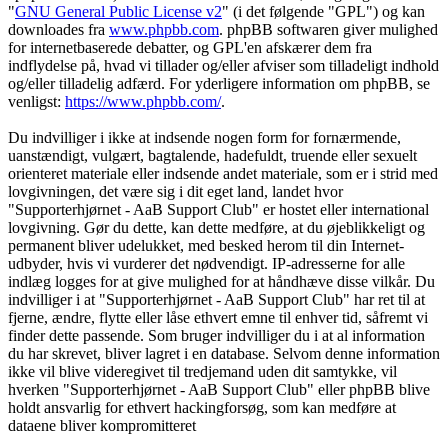
"
GNU General Public License v2
" (i det følgende "GPL") og kan
downloades fra
www.phpbb.com
. phpBB softwaren giver mulighed
for internetbaserede debatter, og GPL'en afskærer dem fra
indflydelse på, hvad vi tillader og/eller afviser som tilladeligt indhold
og/eller tilladelig adfærd. For yderligere information om phpBB, se
venligst:
https://www.phpbb.com/
.
Du indvilliger i ikke at indsende nogen form for fornærmende,
uanstændigt, vulgært, bagtalende, hadefuldt, truende eller sexuelt
orienteret materiale eller indsende andet materiale, som er i strid med
lovgivningen, det være sig i dit eget land, landet hvor
"Supporterhjørnet - AaB Support Club" er hostet eller international
lovgivning. Gør du dette, kan dette medføre, at du øjeblikkeligt og
permanent bliver udelukket, med besked herom til din Internet-
udbyder, hvis vi vurderer det nødvendigt. IP-adresserne for alle
indlæg logges for at give mulighed for at håndhæve disse vilkår. Du
indvilliger i at "Supporterhjørnet - AaB Support Club" har ret til at
fjerne, ændre, flytte eller låse ethvert emne til enhver tid, såfremt vi
finder dette passende. Som bruger indvilliger du i at al information
du har skrevet, bliver lagret i en database. Selvom denne information
ikke vil blive videregivet til tredjemand uden dit samtykke, vil
hverken "Supporterhjørnet - AaB Support Club" eller phpBB blive
holdt ansvarlig for ethvert hackingforsøg, som kan medføre at
dataene bliver kompromitteret