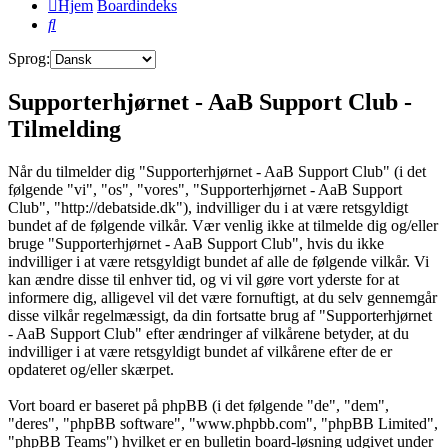
Hjem
Boardindeks
Søg
Sprog:
Supporterhjørnet - AaB Support Club -
Tilmelding
Når du tilmelder dig "Supporterhjørnet - AaB Support Club" (i det
følgende "vi", "os", "vores", "Supporterhjørnet - AaB Support
Club", "http://debatside.dk"), indvilliger du i at være retsgyldigt
bundet af de følgende vilkår. Vær venlig ikke at tilmelde dig og/eller
bruge "Supporterhjørnet - AaB Support Club", hvis du ikke
indvilliger i at være retsgyldigt bundet af alle de følgende vilkår. Vi
kan ændre disse til enhver tid, og vi vil gøre vort yderste for at
informere dig, alligevel vil det være fornuftigt, at du selv gennemgår
disse vilkår regelmæssigt, da din fortsatte brug af "Supporterhjørnet
- AaB Support Club" efter ændringer af vilkårene betyder, at du
indvilliger i at være retsgyldigt bundet af vilkårene efter de er
opdateret og/eller skærpet.
Vort board er baseret på phpBB (i det følgende "de", "dem",
"deres", "phpBB software", "www.phpbb.com", "phpBB Limited",
"phpBB Teams") hvilket er en bulletin board-løsning udgivet under