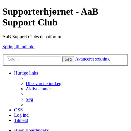
Supporterhjørnet - AaB
Support Club
AaB Support Clubs debatforum
Spring til indhold
Avanceret søgning
Søg
Hurtige links
Ubesvarede indlæg
Aktive emner
Søg
OSS
Log ind
Tilmeld
Hjem
Boardindeks