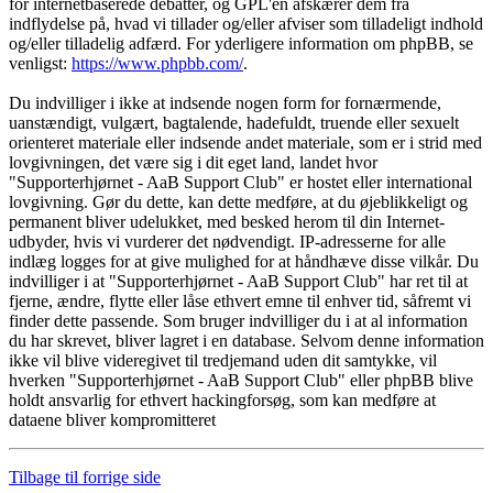
for internetbaserede debatter, og GPL'en afskærer dem fra
indflydelse på, hvad vi tillader og/eller afviser som tilladeligt indhold
og/eller tilladelig adfærd. For yderligere information om phpBB, se
venligst:
https://www.phpbb.com/
.
Du indvilliger i ikke at indsende nogen form for fornærmende,
uanstændigt, vulgært, bagtalende, hadefuldt, truende eller sexuelt
orienteret materiale eller indsende andet materiale, som er i strid med
lovgivningen, det være sig i dit eget land, landet hvor
"Supporterhjørnet - AaB Support Club" er hostet eller international
lovgivning. Gør du dette, kan dette medføre, at du øjeblikkeligt og
permanent bliver udelukket, med besked herom til din Internet-
udbyder, hvis vi vurderer det nødvendigt. IP-adresserne for alle
indlæg logges for at give mulighed for at håndhæve disse vilkår. Du
indvilliger i at "Supporterhjørnet - AaB Support Club" har ret til at
fjerne, ændre, flytte eller låse ethvert emne til enhver tid, såfremt vi
finder dette passende. Som bruger indvilliger du i at al information
du har skrevet, bliver lagret i en database. Selvom denne information
ikke vil blive videregivet til tredjemand uden dit samtykke, vil
hverken "Supporterhjørnet - AaB Support Club" eller phpBB blive
holdt ansvarlig for ethvert hackingforsøg, som kan medføre at
dataene bliver kompromitteret
Tilbage til forrige side