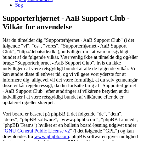
Søg
Supporterhjørnet - AaB Support Club -
Vilkår for anvendelse
Når du tilmelder dig "Supporterhjørnet - AaB Support Club" (i det
følgende "vi", "os", "vores", "Supporterhjørnet - AaB Support
Club", "http://debatside.dk"), indvilliger du i at være retsgyldigt
bundet af de følgende vilkår. Vær venlig ikke at tilmelde dig og/eller
bruge "Supporterhjørnet - AaB Support Club", hvis du ikke
indvilliger i at være retsgyldigt bundet af alle de følgende vilkår. Vi
kan ændre disse til enhver tid, og vi vil gøre vort yderste for at
informere dig, alligevel vil det være fornuftigt, at du selv gennemgår
disse vilkår regelmæssigt, da din fortsatte brug af "Supporterhjørnet
- AaB Support Club" efter ændringer af vilkårene betyder, at du
indvilliger i at være retsgyldigt bundet af vilkårene efter de er
opdateret og/eller skærpet.
Vort board er baseret på phpBB (i det følgende "de", "dem",
"deres", "phpBB software", "www.phpbb.com", "phpBB Limited",
"phpBB Teams") hvilket er en bulletin board-løsning udgivet under
"
GNU General Public License v2
" (i det følgende "GPL") og kan
downloades fra
www.phpbb.com
. phpBB softwaren giver mulighed