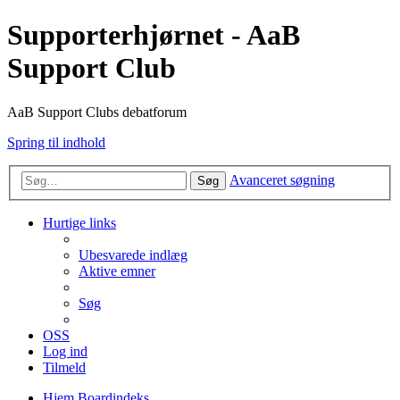
Supporterhjørnet - AaB
Support Club
AaB Support Clubs debatforum
Spring til indhold
Avanceret søgning
Søg
Hurtige links
Ubesvarede indlæg
Aktive emner
Søg
OSS
Log ind
Tilmeld
Hjem
Boardindeks