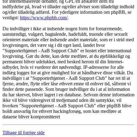
for internetbaserede debatter, og GPL'en afskærer dem fra
indflydelse på, hvad vi tillader og/eller afviser som tilladeligt indhold
og/eller tilladelig adfærd. For yderligere information om phpBB, se
venligst:
https://www.phpbb.com/
.
Du indvilliger i ikke at indsende nogen form for fornærmende,
uanstændigt, vulgært, bagtalende, hadefuldt, truende eller sexuelt
orienteret materiale eller indsende andet materiale, som er i strid med
lovgivningen, det være sig i dit eget land, landet hvor
"Supporterhjørnet - AaB Support Club" er hostet eller international
lovgivning. Gør du dette, kan dette medføre, at du øjeblikkeligt og
permanent bliver udelukket, med besked herom til din Internet-
udbyder, hvis vi vurderer det nødvendigt. IP-adresserne for alle
indlæg logges for at give mulighed for at håndhæve disse vilkår. Du
indvilliger i at "Supporterhjørnet - AaB Support Club" har ret til at
fjerne, ændre, flytte eller låse ethvert emne til enhver tid, såfremt vi
finder dette passende. Som bruger indvilliger du i at al information
du har skrevet, bliver lagret i en database. Selvom denne information
ikke vil blive videregivet til tredjemand uden dit samtykke, vil
hverken "Supporterhjørnet - AaB Support Club" eller phpBB blive
holdt ansvarlig for ethvert hackingforsøg, som kan medføre at
dataene bliver kompromitteret
Tilbage til forrige side