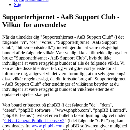
Søg
Supporterhjørnet - AaB Support Club -
Vilkår for anvendelse
Når du tilmelder dig "Supporterhjørnet - AaB Support Club" (i det
følgende "vi", "os", "vores", "Supporterhjørnet - AaB Support
Club", "http://debatside.dk"), indvilliger du i at være retsgyldigt
bundet af de følgende vilkår. Vær venlig ikke at tilmelde dig og/eller
bruge "Supporterhjørnet - AaB Support Club", hvis du ikke
indvilliger i at være retsgyldigt bundet af alle de følgende vilkår. Vi
kan ændre disse til enhver tid, og vi vil gøre vort yderste for at
informere dig, alligevel vil det være fornuftigt, at du selv gennemgår
disse vilkår regelmæssigt, da din fortsatte brug af "Supporterhjørnet
- AaB Support Club" efter ændringer af vilkårene betyder, at du
indvilliger i at være retsgyldigt bundet af vilkårene efter de er
opdateret og/eller skærpet.
Vort board er baseret på phpBB (i det følgende "de", "dem",
"deres", "phpBB software", "www.phpbb.com", "phpBB Limited",
"phpBB Teams") hvilket er en bulletin board-løsning udgivet under
"
GNU General Public License v2
" (i det følgende "GPL") og kan
downloades fra
www.phpbb.com
. phpBB softwaren giver mulighed