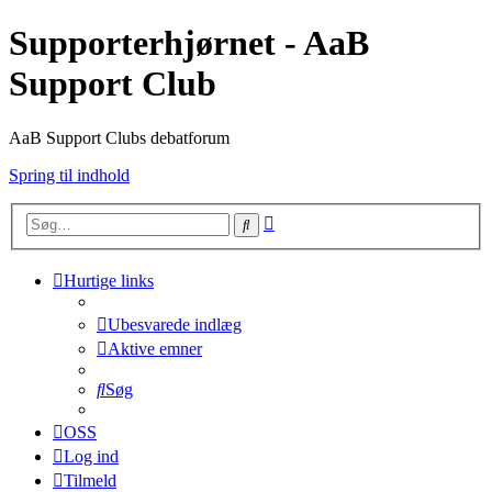
Supporterhjørnet - AaB
Support Club
AaB Support Clubs debatforum
Spring til indhold
Avanceret
Søg
søgning
Hurtige links
Ubesvarede indlæg
Aktive emner
Søg
OSS
Log ind
Tilmeld