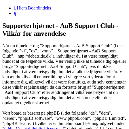
Hjem
Boardindeks
Søg
Supporterhjørnet - AaB Support Club -
Vilkår for anvendelse
Når du tilmelder dig "Supporterhjørnet - AaB Support Club" (i det
følgende "vi", "os", "vores", "Supporterhjørnet - AaB Support
Club", "http://debatside.dk"), indvilliger du i at være retsgyldigt
bundet af de følgende vilkår. Vær venlig ikke at tilmelde dig og/eller
bruge "Supporterhjørnet - AaB Support Club", hvis du ikke
indvilliger i at være retsgyldigt bundet af alle de følgende vilkår. Vi
kan ændre disse til enhver tid, og vi vil gøre vort yderste for at
informere dig, alligevel vil det være fornuftigt, at du selv gennemgår
disse vilkår regelmæssigt, da din fortsatte brug af "Supporterhjørnet
- AaB Support Club" efter ændringer af vilkårene betyder, at du
indvilliger i at være retsgyldigt bundet af vilkårene efter de er
opdateret og/eller skærpet.
Vort board er baseret på phpBB (i det følgende "de", "dem",
"deres", "phpBB software", "www.phpbb.com", "phpBB Limited",
"phpBB Teams") hvilket er en bulletin board-løsning udgivet under
"
GNU General Public License v2
" (i det følgende "GPL") og kan