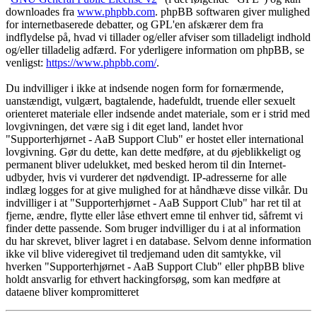
downloades fra
www.phpbb.com
. phpBB softwaren giver mulighed
for internetbaserede debatter, og GPL'en afskærer dem fra
indflydelse på, hvad vi tillader og/eller afviser som tilladeligt indhold
og/eller tilladelig adfærd. For yderligere information om phpBB, se
venligst:
https://www.phpbb.com/
.
Du indvilliger i ikke at indsende nogen form for fornærmende,
uanstændigt, vulgært, bagtalende, hadefuldt, truende eller sexuelt
orienteret materiale eller indsende andet materiale, som er i strid med
lovgivningen, det være sig i dit eget land, landet hvor
"Supporterhjørnet - AaB Support Club" er hostet eller international
lovgivning. Gør du dette, kan dette medføre, at du øjeblikkeligt og
permanent bliver udelukket, med besked herom til din Internet-
udbyder, hvis vi vurderer det nødvendigt. IP-adresserne for alle
indlæg logges for at give mulighed for at håndhæve disse vilkår. Du
indvilliger i at "Supporterhjørnet - AaB Support Club" har ret til at
fjerne, ændre, flytte eller låse ethvert emne til enhver tid, såfremt vi
finder dette passende. Som bruger indvilliger du i at al information
du har skrevet, bliver lagret i en database. Selvom denne information
ikke vil blive videregivet til tredjemand uden dit samtykke, vil
hverken "Supporterhjørnet - AaB Support Club" eller phpBB blive
holdt ansvarlig for ethvert hackingforsøg, som kan medføre at
dataene bliver kompromitteret