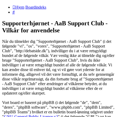
Hjem
Boardindeks
Søg
Supporterhjørnet - AaB Support Club -
Vilkår for anvendelse
Når du tilmelder dig "Supporterhjørnet - AaB Support Club" (i det
følgende "vi", "os", "vores", "Supporterhjørnet - AaB Support
Club", "http://debatside.dk"), indvilliger du i at være retsgyldigt
bundet af de følgende vilkår. Vær venlig ikke at tilmelde dig og/eller
bruge "Supporterhjørnet - AaB Support Club", hvis du ikke
indvilliger i at være retsgyldigt bundet af alle de følgende vilkår. Vi
kan ændre disse til enhver tid, og vi vil gøre vort yderste for at
informere dig, alligevel vil det være fornuftigt, at du selv gennemgår
disse vilkår regelmæssigt, da din fortsatte brug af "Supporterhjørnet
- AaB Support Club" efter ændringer af vilkårene betyder, at du
indvilliger i at være retsgyldigt bundet af vilkårene efter de er
opdateret og/eller skærpet.
Vort board er baseret på phpBB (i det følgende "de", "dem",
"deres", "phpBB software", "www.phpbb.com", "phpBB Limited",
"phpBB Teams") hvilket er en bulletin board-løsning udgivet under
"
GNU General Public License v2
" (i det følgende "GPL") og kan