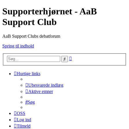
Supporterhjørnet - AaB
Support Club
AaB Support Clubs debatforum
Spring til indhold
Avanceret
Søg
søgning
Hurtige links
Ubesvarede indlæg
Aktive emner
Søg
OSS
Log ind
Tilmeld