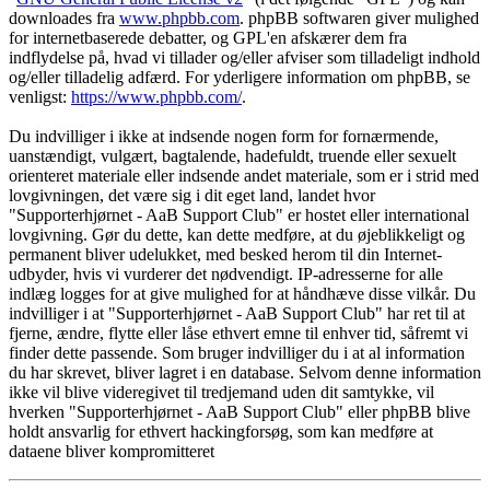
downloades fra
www.phpbb.com
. phpBB softwaren giver mulighed
for internetbaserede debatter, og GPL'en afskærer dem fra
indflydelse på, hvad vi tillader og/eller afviser som tilladeligt indhold
og/eller tilladelig adfærd. For yderligere information om phpBB, se
venligst:
https://www.phpbb.com/
.
Du indvilliger i ikke at indsende nogen form for fornærmende,
uanstændigt, vulgært, bagtalende, hadefuldt, truende eller sexuelt
orienteret materiale eller indsende andet materiale, som er i strid med
lovgivningen, det være sig i dit eget land, landet hvor
"Supporterhjørnet - AaB Support Club" er hostet eller international
lovgivning. Gør du dette, kan dette medføre, at du øjeblikkeligt og
permanent bliver udelukket, med besked herom til din Internet-
udbyder, hvis vi vurderer det nødvendigt. IP-adresserne for alle
indlæg logges for at give mulighed for at håndhæve disse vilkår. Du
indvilliger i at "Supporterhjørnet - AaB Support Club" har ret til at
fjerne, ændre, flytte eller låse ethvert emne til enhver tid, såfremt vi
finder dette passende. Som bruger indvilliger du i at al information
du har skrevet, bliver lagret i en database. Selvom denne information
ikke vil blive videregivet til tredjemand uden dit samtykke, vil
hverken "Supporterhjørnet - AaB Support Club" eller phpBB blive
holdt ansvarlig for ethvert hackingforsøg, som kan medføre at
dataene bliver kompromitteret