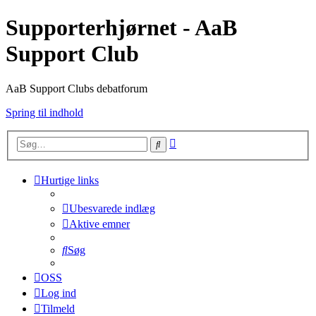
Supporterhjørnet - AaB
Support Club
AaB Support Clubs debatforum
Spring til indhold
Avanceret
Søg
søgning
Hurtige links
Ubesvarede indlæg
Aktive emner
Søg
OSS
Log ind
Tilmeld