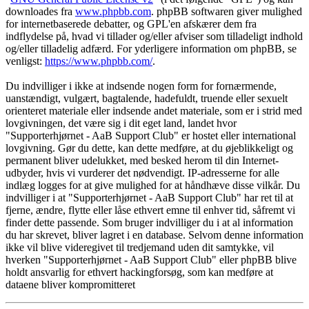
downloades fra
www.phpbb.com
. phpBB softwaren giver mulighed
for internetbaserede debatter, og GPL'en afskærer dem fra
indflydelse på, hvad vi tillader og/eller afviser som tilladeligt indhold
og/eller tilladelig adfærd. For yderligere information om phpBB, se
venligst:
https://www.phpbb.com/
.
Du indvilliger i ikke at indsende nogen form for fornærmende,
uanstændigt, vulgært, bagtalende, hadefuldt, truende eller sexuelt
orienteret materiale eller indsende andet materiale, som er i strid med
lovgivningen, det være sig i dit eget land, landet hvor
"Supporterhjørnet - AaB Support Club" er hostet eller international
lovgivning. Gør du dette, kan dette medføre, at du øjeblikkeligt og
permanent bliver udelukket, med besked herom til din Internet-
udbyder, hvis vi vurderer det nødvendigt. IP-adresserne for alle
indlæg logges for at give mulighed for at håndhæve disse vilkår. Du
indvilliger i at "Supporterhjørnet - AaB Support Club" har ret til at
fjerne, ændre, flytte eller låse ethvert emne til enhver tid, såfremt vi
finder dette passende. Som bruger indvilliger du i at al information
du har skrevet, bliver lagret i en database. Selvom denne information
ikke vil blive videregivet til tredjemand uden dit samtykke, vil
hverken "Supporterhjørnet - AaB Support Club" eller phpBB blive
holdt ansvarlig for ethvert hackingforsøg, som kan medføre at
dataene bliver kompromitteret