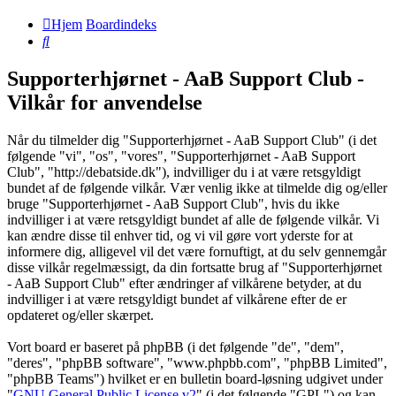
Hjem
Boardindeks
Søg
Supporterhjørnet - AaB Support Club -
Vilkår for anvendelse
Når du tilmelder dig "Supporterhjørnet - AaB Support Club" (i det
følgende "vi", "os", "vores", "Supporterhjørnet - AaB Support
Club", "http://debatside.dk"), indvilliger du i at være retsgyldigt
bundet af de følgende vilkår. Vær venlig ikke at tilmelde dig og/eller
bruge "Supporterhjørnet - AaB Support Club", hvis du ikke
indvilliger i at være retsgyldigt bundet af alle de følgende vilkår. Vi
kan ændre disse til enhver tid, og vi vil gøre vort yderste for at
informere dig, alligevel vil det være fornuftigt, at du selv gennemgår
disse vilkår regelmæssigt, da din fortsatte brug af "Supporterhjørnet
- AaB Support Club" efter ændringer af vilkårene betyder, at du
indvilliger i at være retsgyldigt bundet af vilkårene efter de er
opdateret og/eller skærpet.
Vort board er baseret på phpBB (i det følgende "de", "dem",
"deres", "phpBB software", "www.phpbb.com", "phpBB Limited",
"phpBB Teams") hvilket er en bulletin board-løsning udgivet under
"
GNU General Public License v2
" (i det følgende "GPL") og kan