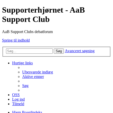
Supporterhjørnet - AaB
Support Club
AaB Support Clubs debatforum
Spring til indhold
Avanceret søgning
Søg
Hurtige links
Ubesvarede indlæg
Aktive emner
Søg
OSS
Log ind
Tilmeld
Hjem
Boardindeks