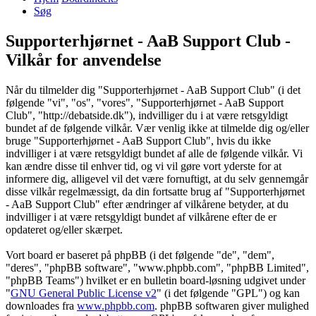
Søg
Supporterhjørnet - AaB Support Club -
Vilkår for anvendelse
Når du tilmelder dig "Supporterhjørnet - AaB Support Club" (i det
følgende "vi", "os", "vores", "Supporterhjørnet - AaB Support
Club", "http://debatside.dk"), indvilliger du i at være retsgyldigt
bundet af de følgende vilkår. Vær venlig ikke at tilmelde dig og/eller
bruge "Supporterhjørnet - AaB Support Club", hvis du ikke
indvilliger i at være retsgyldigt bundet af alle de følgende vilkår. Vi
kan ændre disse til enhver tid, og vi vil gøre vort yderste for at
informere dig, alligevel vil det være fornuftigt, at du selv gennemgår
disse vilkår regelmæssigt, da din fortsatte brug af "Supporterhjørnet
- AaB Support Club" efter ændringer af vilkårene betyder, at du
indvilliger i at være retsgyldigt bundet af vilkårene efter de er
opdateret og/eller skærpet.
Vort board er baseret på phpBB (i det følgende "de", "dem",
"deres", "phpBB software", "www.phpbb.com", "phpBB Limited",
"phpBB Teams") hvilket er en bulletin board-løsning udgivet under
"
GNU General Public License v2
" (i det følgende "GPL") og kan
downloades fra
www.phpbb.com
. phpBB softwaren giver mulighed