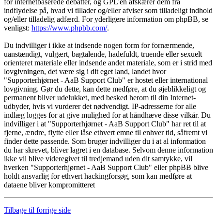
for internetbaserede debatter, og GPL'en afskærer dem fra
indflydelse på, hvad vi tillader og/eller afviser som tilladeligt indhold
og/eller tilladelig adfærd. For yderligere information om phpBB, se
venligst:
https://www.phpbb.com/
.
Du indvilliger i ikke at indsende nogen form for fornærmende,
uanstændigt, vulgært, bagtalende, hadefuldt, truende eller sexuelt
orienteret materiale eller indsende andet materiale, som er i strid med
lovgivningen, det være sig i dit eget land, landet hvor
"Supporterhjørnet - AaB Support Club" er hostet eller international
lovgivning. Gør du dette, kan dette medføre, at du øjeblikkeligt og
permanent bliver udelukket, med besked herom til din Internet-
udbyder, hvis vi vurderer det nødvendigt. IP-adresserne for alle
indlæg logges for at give mulighed for at håndhæve disse vilkår. Du
indvilliger i at "Supporterhjørnet - AaB Support Club" har ret til at
fjerne, ændre, flytte eller låse ethvert emne til enhver tid, såfremt vi
finder dette passende. Som bruger indvilliger du i at al information
du har skrevet, bliver lagret i en database. Selvom denne information
ikke vil blive videregivet til tredjemand uden dit samtykke, vil
hverken "Supporterhjørnet - AaB Support Club" eller phpBB blive
holdt ansvarlig for ethvert hackingforsøg, som kan medføre at
dataene bliver kompromitteret
Tilbage til forrige side