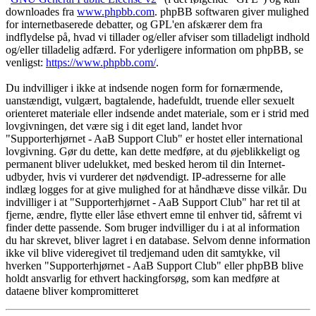
downloades fra
www.phpbb.com
. phpBB softwaren giver mulighed
for internetbaserede debatter, og GPL'en afskærer dem fra
indflydelse på, hvad vi tillader og/eller afviser som tilladeligt indhold
og/eller tilladelig adfærd. For yderligere information om phpBB, se
venligst:
https://www.phpbb.com/
.
Du indvilliger i ikke at indsende nogen form for fornærmende,
uanstændigt, vulgært, bagtalende, hadefuldt, truende eller sexuelt
orienteret materiale eller indsende andet materiale, som er i strid med
lovgivningen, det være sig i dit eget land, landet hvor
"Supporterhjørnet - AaB Support Club" er hostet eller international
lovgivning. Gør du dette, kan dette medføre, at du øjeblikkeligt og
permanent bliver udelukket, med besked herom til din Internet-
udbyder, hvis vi vurderer det nødvendigt. IP-adresserne for alle
indlæg logges for at give mulighed for at håndhæve disse vilkår. Du
indvilliger i at "Supporterhjørnet - AaB Support Club" har ret til at
fjerne, ændre, flytte eller låse ethvert emne til enhver tid, såfremt vi
finder dette passende. Som bruger indvilliger du i at al information
du har skrevet, bliver lagret i en database. Selvom denne information
ikke vil blive videregivet til tredjemand uden dit samtykke, vil
hverken "Supporterhjørnet - AaB Support Club" eller phpBB blive
holdt ansvarlig for ethvert hackingforsøg, som kan medføre at
dataene bliver kompromitteret