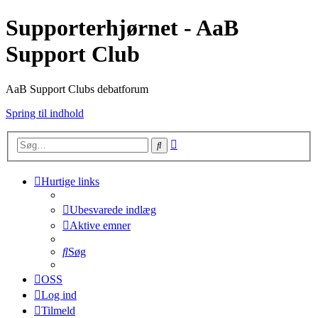
Supporterhjørnet - AaB
Support Club
AaB Support Clubs debatforum
Spring til indhold
Avanceret
Søg
søgning
Hurtige links
Ubesvarede indlæg
Aktive emner
Søg
OSS
Log ind
Tilmeld