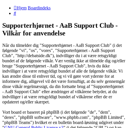
Hjem
Boardindeks
Søg
Supporterhjørnet - AaB Support Club -
Vilkår for anvendelse
Når du tilmelder dig "Supporterhjørnet - AaB Support Club" (i det
følgende "vi", "os", "vores", "Supporterhjørnet - AaB Support
Club", "http://debatside.dk"), indvilliger du i at være retsgyldigt
bundet af de følgende vilkår. Vær venlig ikke at tilmelde dig og/eller
bruge "Supporterhjørnet - AaB Support Club", hvis du ikke
indvilliger i at være retsgyldigt bundet af alle de følgende vilkår. Vi
kan ændre disse til enhver tid, og vi vil gøre vort yderste for at
informere dig, alligevel vil det være fornuftigt, at du selv gennemgår
disse vilkår regelmæssigt, da din fortsatte brug af "Supporterhjørnet
- AaB Support Club" efter ændringer af vilkårene betyder, at du
indvilliger i at være retsgyldigt bundet af vilkårene efter de er
opdateret og/eller skærpet.
Vort board er baseret på phpBB (i det følgende "de", "dem",
"deres", "phpBB software", "www.phpbb.com", "phpBB Limited",
"phpBB Teams") hvilket er en bulletin board-løsning udgivet under
"
GNU General Public License v2
" (i det følgende "GPL") og kan