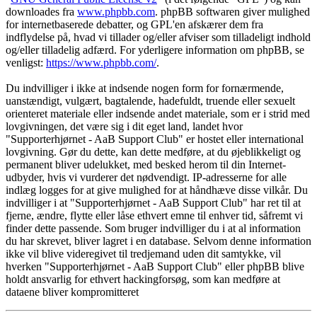
downloades fra
www.phpbb.com
. phpBB softwaren giver mulighed
for internetbaserede debatter, og GPL'en afskærer dem fra
indflydelse på, hvad vi tillader og/eller afviser som tilladeligt indhold
og/eller tilladelig adfærd. For yderligere information om phpBB, se
venligst:
https://www.phpbb.com/
.
Du indvilliger i ikke at indsende nogen form for fornærmende,
uanstændigt, vulgært, bagtalende, hadefuldt, truende eller sexuelt
orienteret materiale eller indsende andet materiale, som er i strid med
lovgivningen, det være sig i dit eget land, landet hvor
"Supporterhjørnet - AaB Support Club" er hostet eller international
lovgivning. Gør du dette, kan dette medføre, at du øjeblikkeligt og
permanent bliver udelukket, med besked herom til din Internet-
udbyder, hvis vi vurderer det nødvendigt. IP-adresserne for alle
indlæg logges for at give mulighed for at håndhæve disse vilkår. Du
indvilliger i at "Supporterhjørnet - AaB Support Club" har ret til at
fjerne, ændre, flytte eller låse ethvert emne til enhver tid, såfremt vi
finder dette passende. Som bruger indvilliger du i at al information
du har skrevet, bliver lagret i en database. Selvom denne information
ikke vil blive videregivet til tredjemand uden dit samtykke, vil
hverken "Supporterhjørnet - AaB Support Club" eller phpBB blive
holdt ansvarlig for ethvert hackingforsøg, som kan medføre at
dataene bliver kompromitteret