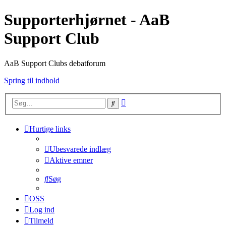
Supporterhjørnet - AaB
Support Club
AaB Support Clubs debatforum
Spring til indhold
Avanceret
Søg
søgning
Hurtige links
Ubesvarede indlæg
Aktive emner
Søg
OSS
Log ind
Tilmeld