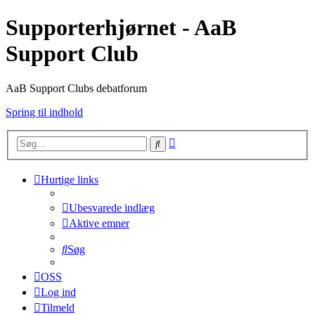
Supporterhjørnet - AaB
Support Club
AaB Support Clubs debatforum
Spring til indhold
Avanceret
Søg
søgning
Hurtige links
Ubesvarede indlæg
Aktive emner
Søg
OSS
Log ind
Tilmeld