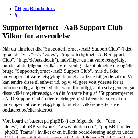
Hjem
Boardindeks
Søg
Supporterhjørnet - AaB Support Club -
Vilkår for anvendelse
Når du tilmelder dig "Supporterhjørnet - AaB Support Club" (i det
følgende "vi", "os", "vores", "Supporterhjørnet - AaB Support
Club", "http://debatside.dk"), indvilliger du i at være retsgyldigt
bundet af de følgende vilkår. Vær venlig ikke at tilmelde dig og/eller
bruge "Supporterhjørnet - AaB Support Club", hvis du ikke
indvilliger i at være retsgyldigt bundet af alle de følgende vilkår. Vi
kan ændre disse til enhver tid, og vi vil gøre vort yderste for at
informere dig, alligevel vil det være fornuftigt, at du selv gennemgår
disse vilkår regelmæssigt, da din fortsatte brug af "Supporterhjørnet
- AaB Support Club" efter ændringer af vilkårene betyder, at du
indvilliger i at være retsgyldigt bundet af vilkårene efter de er
opdateret og/eller skærpet.
Vort board er baseret på phpBB (i det følgende "de", "dem",
"deres", "phpBB software", "www.phpbb.com", "phpBB Limited",
"phpBB Teams") hvilket er en bulletin board-løsning udgivet under
"
GNU General Public License v2
" (i det følgende "GPL") og kan