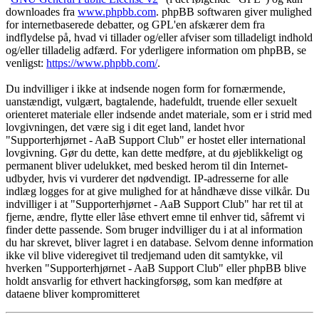
downloades fra
www.phpbb.com
. phpBB softwaren giver mulighed
for internetbaserede debatter, og GPL'en afskærer dem fra
indflydelse på, hvad vi tillader og/eller afviser som tilladeligt indhold
og/eller tilladelig adfærd. For yderligere information om phpBB, se
venligst:
https://www.phpbb.com/
.
Du indvilliger i ikke at indsende nogen form for fornærmende,
uanstændigt, vulgært, bagtalende, hadefuldt, truende eller sexuelt
orienteret materiale eller indsende andet materiale, som er i strid med
lovgivningen, det være sig i dit eget land, landet hvor
"Supporterhjørnet - AaB Support Club" er hostet eller international
lovgivning. Gør du dette, kan dette medføre, at du øjeblikkeligt og
permanent bliver udelukket, med besked herom til din Internet-
udbyder, hvis vi vurderer det nødvendigt. IP-adresserne for alle
indlæg logges for at give mulighed for at håndhæve disse vilkår. Du
indvilliger i at "Supporterhjørnet - AaB Support Club" har ret til at
fjerne, ændre, flytte eller låse ethvert emne til enhver tid, såfremt vi
finder dette passende. Som bruger indvilliger du i at al information
du har skrevet, bliver lagret i en database. Selvom denne information
ikke vil blive videregivet til tredjemand uden dit samtykke, vil
hverken "Supporterhjørnet - AaB Support Club" eller phpBB blive
holdt ansvarlig for ethvert hackingforsøg, som kan medføre at
dataene bliver kompromitteret