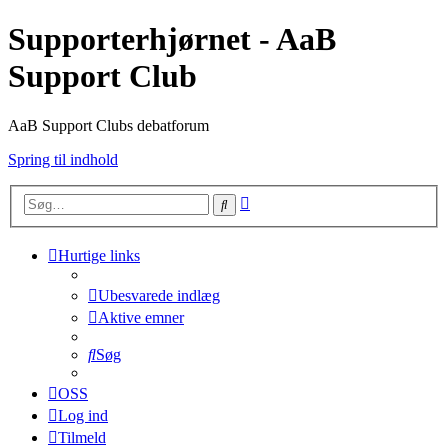
Supporterhjørnet - AaB
Support Club
AaB Support Clubs debatforum
Spring til indhold
Avanceret
Søg
søgning
Hurtige links
Ubesvarede indlæg
Aktive emner
Søg
OSS
Log ind
Tilmeld