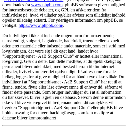
downloades fra
www.phpbb.com
. phpBB softwaren giver mulighed
for internetbaserede debatter, og GPL'en afskærer dem fra
indflydelse på, hvad vi tillader og/eller afviser som tilladeligt indhold
og/eller tilladelig adfærd. For yderligere information om phpBB, se
venligst:
https://www.phpbb.com/
.
Du indvilliger i ikke at indsende nogen form for fornærmende,
uanstændigt, vulgært, bagtalende, hadefuldt, truende eller sexuelt
orienteret materiale eller indsende andet materiale, som er i strid med
lovgivningen, det være sig i dit eget land, landet hvor
"Supporterhjørnet - AaB Support Club" er hostet eller international
lovgivning. Gør du dette, kan dette medføre, at du øjeblikkeligt og
permanent bliver udelukket, med besked herom til din Internet-
udbyder, hvis vi vurderer det nødvendigt. IP-adresserne for alle
indlæg logges for at give mulighed for at håndhæve disse vilkår. Du
indvilliger i at "Supporterhjørnet - AaB Support Club" har ret til at
fjerne, ændre, flytte eller låse ethvert emne til enhver tid, såfremt vi
finder dette passende. Som bruger indvilliger du i at al information
du har skrevet, bliver lagret i en database. Selvom denne information
ikke vil blive videregivet til tredjemand uden dit samtykke, vil
hverken "Supporterhjørnet - AaB Support Club" eller phpBB blive
holdt ansvarlig for ethvert hackingforsøg, som kan medføre at
dataene bliver kompromitteret