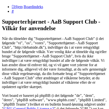
Hjem
Boardindeks
Søg
Supporterhjørnet - AaB Support Club -
Vilkår for anvendelse
Når du tilmelder dig "Supporterhjørnet - AaB Support Club" (i det
følgende "vi", "os", "vores", "Supporterhjørnet - AaB Support
Club", "http://debatside.dk"), indvilliger du i at være retsgyldigt
bundet af de følgende vilkår. Vær venlig ikke at tilmelde dig og/eller
bruge "Supporterhjørnet - AaB Support Club", hvis du ikke
indvilliger i at være retsgyldigt bundet af alle de følgende vilkår. Vi
kan ændre disse til enhver tid, og vi vil gøre vort yderste for at
informere dig, alligevel vil det være fornuftigt, at du selv gennemgår
disse vilkår regelmæssigt, da din fortsatte brug af "Supporterhjørnet
- AaB Support Club" efter ændringer af vilkårene betyder, at du
indvilliger i at være retsgyldigt bundet af vilkårene efter de er
opdateret og/eller skærpet.
Vort board er baseret på phpBB (i det følgende "de", "dem",
"deres", "phpBB software", "www.phpbb.com", "phpBB Limited",
"phpBB Teams") hvilket er en bulletin board-løsning udgivet under
"
GNU General Public License v2
" (i det følgende "GPL") og kan