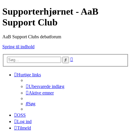
Supporterhjørnet - AaB
Support Club
AaB Support Clubs debatforum
Spring til indhold
Avanceret
Søg
søgning
Hurtige links
Ubesvarede indlæg
Aktive emner
Søg
OSS
Log ind
Tilmeld