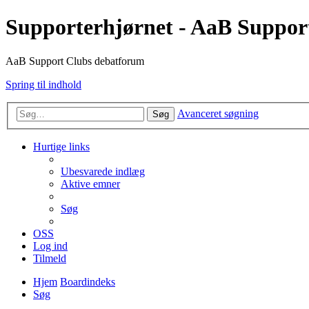
Supporterhjørnet - AaB Suppor
AaB Support Clubs debatforum
Spring til indhold
Avanceret søgning
Søg
Hurtige links
Ubesvarede indlæg
Aktive emner
Søg
OSS
Log ind
Tilmeld
Hjem
Boardindeks
Søg