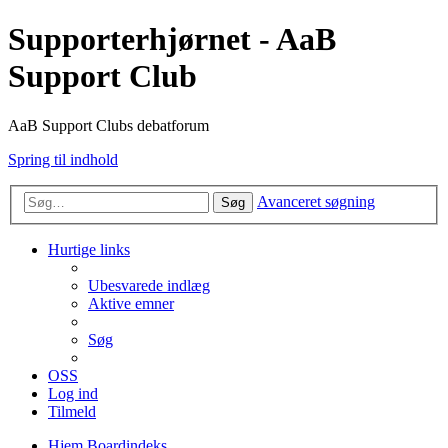
Supporterhjørnet - AaB
Support Club
AaB Support Clubs debatforum
Spring til indhold
Avanceret søgning
Søg
Hurtige links
Ubesvarede indlæg
Aktive emner
Søg
OSS
Log ind
Tilmeld
Hjem
Boardindeks