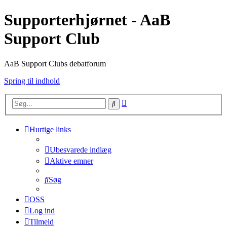
Supporterhjørnet - AaB
Support Club
AaB Support Clubs debatforum
Spring til indhold
Avanceret
Søg
søgning
Hurtige links
Ubesvarede indlæg
Aktive emner
Søg
OSS
Log ind
Tilmeld