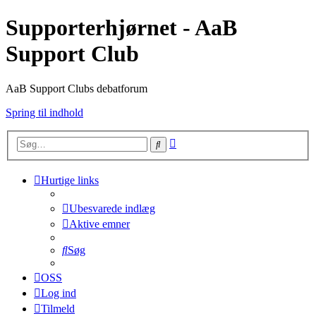
Supporterhjørnet - AaB
Support Club
AaB Support Clubs debatforum
Spring til indhold
Avanceret
Søg
søgning
Hurtige links
Ubesvarede indlæg
Aktive emner
Søg
OSS
Log ind
Tilmeld