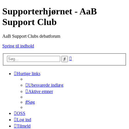
Supporterhjørnet - AaB
Support Club
AaB Support Clubs debatforum
Spring til indhold
Avanceret
Søg
søgning
Hurtige links
Ubesvarede indlæg
Aktive emner
Søg
OSS
Log ind
Tilmeld