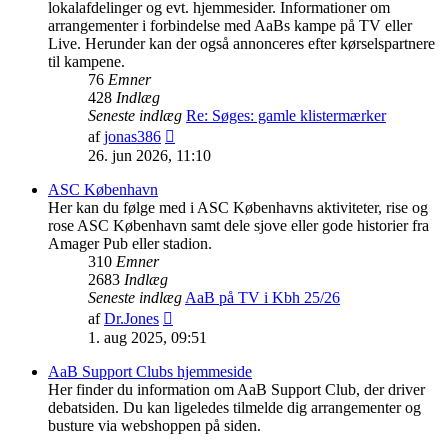
lokalafdelinger og evt. hjemmesider. Informationer om
arrangementer i forbindelse med AaBs kampe på TV eller
Live. Herunder kan der også annonceres efter kørselspartnere
til kampene.
76
Emner
428
Indlæg
Seneste indlæg
Re: Søges: gamle klistermærker
Vis
af
jonas386
det
26. jun 2026, 11:10
seneste
indlæg
ASC København
Her kan du følge med i ASC Københavns aktiviteter, rise og
rose ASC København samt dele sjove eller gode historier fra
Amager Pub eller stadion.
310
Emner
2683
Indlæg
Seneste indlæg
AaB på TV i Kbh 25/26
Vis
af
Dr.Jones
det
1. aug 2025, 09:51
seneste
indlæg
AaB Support Clubs hjemmeside
Her finder du information om AaB Support Club, der driver
debatsiden. Du kan ligeledes tilmelde dig arrangementer og
busture via webshoppen på siden.