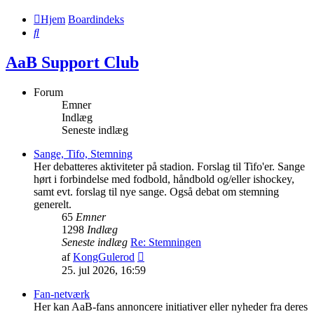
Hjem
Boardindeks
Søg
AaB Support Club
Forum
Emner
Indlæg
Seneste indlæg
Sange, Tifo, Stemning
Her debatteres aktiviteter på stadion. Forslag til Tifo'er. Sange
hørt i forbindelse med fodbold, håndbold og/eller ishockey,
samt evt. forslag til nye sange. Også debat om stemning
generelt.
65
Emner
1298
Indlæg
Seneste indlæg
Re: Stemningen
Vis
af
KongGulerod
det
25. jul 2026, 16:59
seneste
indlæg
Fan-netværk
Her kan AaB-fans annoncere initiativer eller nyheder fra deres