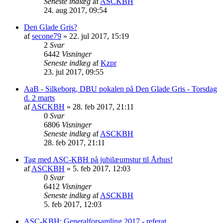
Seneste indlæg
af
ASCKBH
24. aug 2017, 09:54
Den Glade Gris?
af
secone79
» 22. jul 2017, 15:19
2
Svar
6442
Visninger
Seneste indlæg
af
Kzpr
23. jul 2017, 09:55
AaB - Silkeborg, DBU pokalen på Den Glade Gris - Torsdag
d. 2 marts
af
ASCKBH
» 28. feb 2017, 21:11
0
Svar
6806
Visninger
Seneste indlæg
af
ASCKBH
28. feb 2017, 21:11
Tag med ASC-KBH på jubilæumstur til Århus!
af
ASCKBH
» 5. feb 2017, 12:03
0
Svar
6412
Visninger
Seneste indlæg
af
ASCKBH
5. feb 2017, 12:03
ASC-KBH: Generalforsamling 2017 - referat