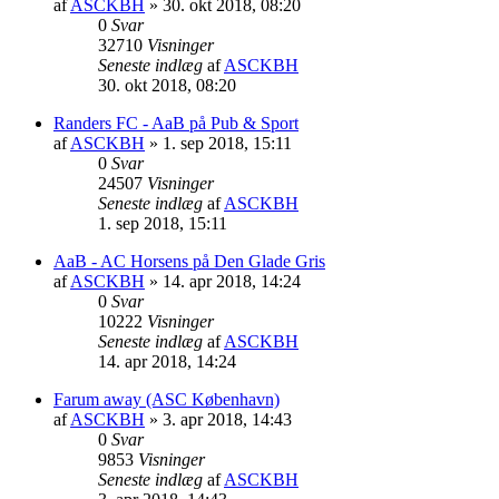
af
ASCKBH
» 30. okt 2018, 08:20
0
Svar
32710
Visninger
Seneste indlæg
af
ASCKBH
30. okt 2018, 08:20
Randers FC - AaB på Pub & Sport
af
ASCKBH
» 1. sep 2018, 15:11
0
Svar
24507
Visninger
Seneste indlæg
af
ASCKBH
1. sep 2018, 15:11
AaB - AC Horsens på Den Glade Gris
af
ASCKBH
» 14. apr 2018, 14:24
0
Svar
10222
Visninger
Seneste indlæg
af
ASCKBH
14. apr 2018, 14:24
Farum away (ASC København)
af
ASCKBH
» 3. apr 2018, 14:43
0
Svar
9853
Visninger
Seneste indlæg
af
ASCKBH