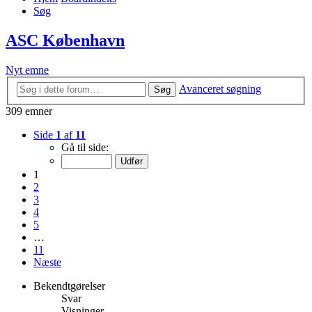
Søg
ASC København
Nyt emne
Avanceret søgning
Søg
309 emner
Side
1
af
11
Gå til side:
1
2
3
4
5
…
11
Næste
Bekendtgørelser
Svar
Visninger