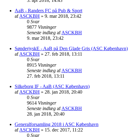
3. apr 2018, 14:43
AaB - Randers FC på Pub & Sport
af
ASCKBH
» 9. mar 2018, 23:42
0
Svar
9877
Visninger
Seneste indlæg
af
ASCKBH
9. mar 2018, 23:42
SønderjyskE - AaB på Den Glade Gris (ASC København)
af
ASCKBH
» 27. feb 2018, 13:11
0
Svar
8915
Visninger
Seneste indlæg
af
ASCKBH
27. feb 2018, 13:11
Silkeborg IF - AaB (ASC København)
af
ASCKBH
» 28. jan 2018, 20:40
0
Svar
9614
Visninger
Seneste indlæg
af
ASCKBH
28. jan 2018, 20:40
Generalforsamling 2018 i ASC København
af
ASCKBH
» 15. dec 2017, 11:22
0
Svar