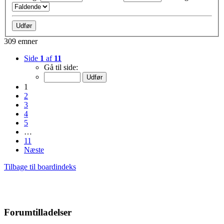
309 emner
Side
1
af
11
Gå til side:
1
2
3
4
5
…
11
Næste
Tilbage til boardindeks
Forumtilladelser