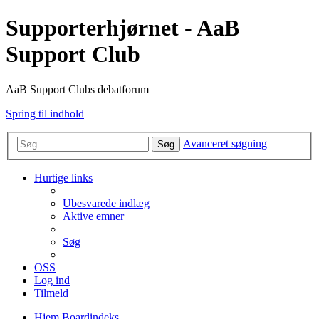
Supporterhjørnet - AaB
Support Club
AaB Support Clubs debatforum
Spring til indhold
Avanceret søgning
Søg
Hurtige links
Ubesvarede indlæg
Aktive emner
Søg
OSS
Log ind
Tilmeld
Hjem
Boardindeks