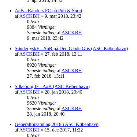
3. apr 2018, 14:43
AaB - Randers FC på Pub & Sport
af
ASCKBH
» 9. mar 2018, 23:42
0
Svar
9884
Visninger
Seneste indlæg
af
ASCKBH
9. mar 2018, 23:42
SønderjyskE - AaB på Den Glade Gris (ASC København)
af
ASCKBH
» 27. feb 2018, 13:11
0
Svar
8920
Visninger
Seneste indlæg
af
ASCKBH
27. feb 2018, 13:11
Silkeborg IF - AaB (ASC København)
af
ASCKBH
» 28. jan 2018, 20:40
0
Svar
9620
Visninger
Seneste indlæg
af
ASCKBH
28. jan 2018, 20:40
Generalforsamling 2018 i ASC København
af
ASCKBH
» 15. dec 2017, 11:22
0
Svar