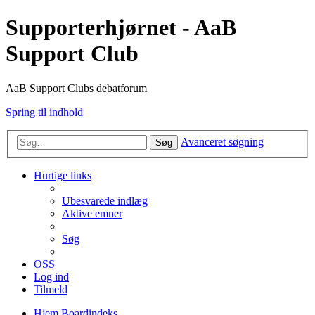
Supporterhjørnet - AaB
Support Club
AaB Support Clubs debatforum
Spring til indhold
Avanceret søgning
Søg
Hurtige links
Ubesvarede indlæg
Aktive emner
Søg
OSS
Log ind
Tilmeld
Hjem
Boardindeks