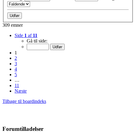
309 emner
Side
1
af
11
Gå til side:
1
2
3
4
5
…
11
Næste
Tilbage til boardindeks
Forumtilladelser