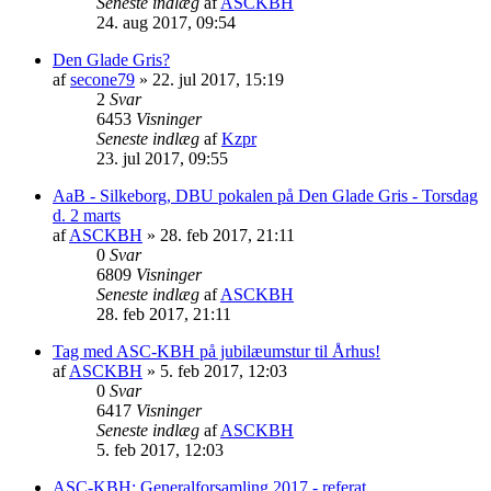
Seneste indlæg
af
ASCKBH
24. aug 2017, 09:54
Den Glade Gris?
af
secone79
» 22. jul 2017, 15:19
2
Svar
6453
Visninger
Seneste indlæg
af
Kzpr
23. jul 2017, 09:55
AaB - Silkeborg, DBU pokalen på Den Glade Gris - Torsdag
d. 2 marts
af
ASCKBH
» 28. feb 2017, 21:11
0
Svar
6809
Visninger
Seneste indlæg
af
ASCKBH
28. feb 2017, 21:11
Tag med ASC-KBH på jubilæumstur til Århus!
af
ASCKBH
» 5. feb 2017, 12:03
0
Svar
6417
Visninger
Seneste indlæg
af
ASCKBH
5. feb 2017, 12:03
ASC-KBH: Generalforsamling 2017 - referat