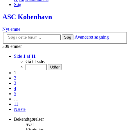
Søg
ASC København
Nyt emne
Avanceret søgning
Søg
309 emner
Side
1
af
11
Gå til side:
1
2
3
4
5
…
11
Næste
Bekendtgørelser
Svar
Visninger