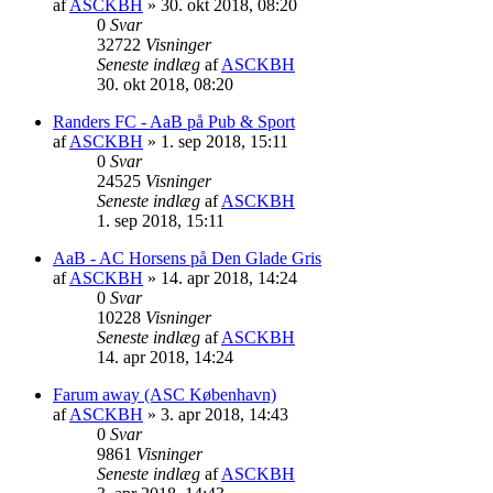
af
ASCKBH
» 30. okt 2018, 08:20
0
Svar
32722
Visninger
Seneste indlæg
af
ASCKBH
30. okt 2018, 08:20
Randers FC - AaB på Pub & Sport
af
ASCKBH
» 1. sep 2018, 15:11
0
Svar
24525
Visninger
Seneste indlæg
af
ASCKBH
1. sep 2018, 15:11
AaB - AC Horsens på Den Glade Gris
af
ASCKBH
» 14. apr 2018, 14:24
0
Svar
10228
Visninger
Seneste indlæg
af
ASCKBH
14. apr 2018, 14:24
Farum away (ASC København)
af
ASCKBH
» 3. apr 2018, 14:43
0
Svar
9861
Visninger
Seneste indlæg
af
ASCKBH