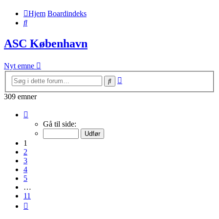
Hjem
Boardindeks
Søg
ASC København
Nyt emne
Avanceret
Søg
søgning
309 emner
Side
1
Gå til side:
af
11
1
2
3
4
5
…
11
Næste