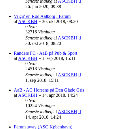
Seneste indlæg
af
ASCKBH
26. jun 2020, 09:38
Vi gir' en Rød Aalborg i Farum
af
ASCKBH
» 30. okt 2018, 08:20
0
Svar
32716
Visninger
Seneste indlæg
af
ASCKBH
30. okt 2018, 08:20
Randers FC - AaB på Pub & Sport
af
ASCKBH
» 1. sep 2018, 15:11
0
Svar
24518
Visninger
Seneste indlæg
af
ASCKBH
1. sep 2018, 15:11
AaB - AC Horsens på Den Glade Gris
af
ASCKBH
» 14. apr 2018, 14:24
0
Svar
10224
Visninger
Seneste indlæg
af
ASCKBH
14. apr 2018, 14:24
Farum away (ASC København)