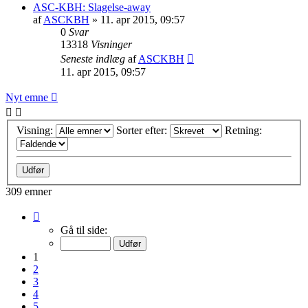
ASC-KBH: Slagelse-away
af
ASCKBH
» 11. apr 2015, 09:57
0
Svar
13318
Visninger
Seneste indlæg
af
ASCKBH
11. apr 2015, 09:57
Nyt emne
Visning:
Sorter efter:
Retning:
309 emner
Side
1
Gå til side:
af
11
1
2
3
4
5