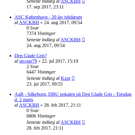
Seneste indlæg
af
ASCKBH
17. sep 2017, 23:11
ASC København - 20 års jubilæum
af
ASCKBH
» 24. aug 2017, 09:54
0
Svar
7374
Visninger
Seneste indlæg
af
ASCKBH
24. aug 2017, 09:54
Den Glade Gris?
af
secone79
» 22. jul 2017, 15:19
2
Svar
6447
Visninger
Seneste indlæg
af
Kzpr
23. jul 2017, 09:55
AaB - Silkeborg, DBU pokalen på Den Glade Gris - Torsdag
d. 2 marts
af
ASCKBH
» 28. feb 2017, 21:11
0
Svar
6806
Visninger
Seneste indlæg
af
ASCKBH
28. feb 2017, 21:11