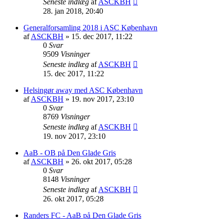
Seneste indlæg
af
ASCKBH
28. jan 2018, 20:40
Generalforsamling 2018 i ASC København
af
ASCKBH
» 15. dec 2017, 11:22
0
Svar
9509
Visninger
Seneste indlæg
af
ASCKBH
15. dec 2017, 11:22
Helsingør away med ASC København
af
ASCKBH
» 19. nov 2017, 23:10
0
Svar
8769
Visninger
Seneste indlæg
af
ASCKBH
19. nov 2017, 23:10
AaB - OB på Den Glade Gris
af
ASCKBH
» 26. okt 2017, 05:28
0
Svar
8148
Visninger
Seneste indlæg
af
ASCKBH
26. okt 2017, 05:28
Randers FC - AaB på Den Glade Gris