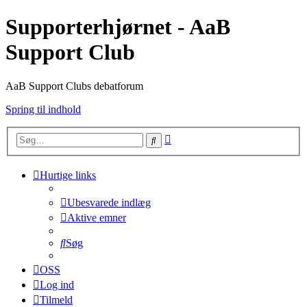
Supporterhjørnet - AaB
Support Club
AaB Support Clubs debatforum
Spring til indhold
Avanceret
Søg
søgning
Hurtige links
Ubesvarede indlæg
Aktive emner
Søg
OSS
Log ind
Tilmeld