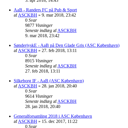
3. apr 2018, 14:43
AaB - Randers FC på Pub & Sport
af
ASCKBH
» 9. mar 2018, 23:42
0
Svar
9877
Visninger
Seneste indlæg
af
ASCKBH
9. mar 2018, 23:42
SønderjyskE - AaB på Den Glade Gris (ASC København)
af
ASCKBH
» 27. feb 2018, 13:11
0
Svar
8915
Visninger
Seneste indlæg
af
ASCKBH
27. feb 2018, 13:11
Silkeborg IF - AaB (ASC København)
af
ASCKBH
» 28. jan 2018, 20:40
0
Svar
9614
Visninger
Seneste indlæg
af
ASCKBH
28. jan 2018, 20:40
Generalforsamling 2018 i ASC København
af
ASCKBH
» 15. dec 2017, 11:22
0
Svar