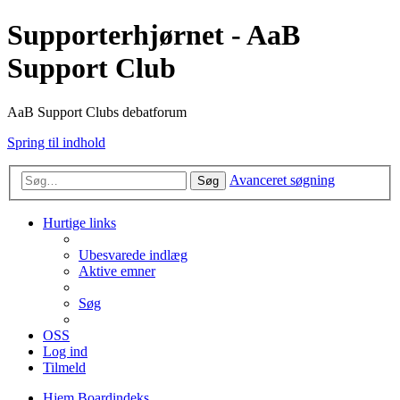
Supporterhjørnet - AaB
Support Club
AaB Support Clubs debatforum
Spring til indhold
Avanceret søgning
Søg
Hurtige links
Ubesvarede indlæg
Aktive emner
Søg
OSS
Log ind
Tilmeld
Hjem
Boardindeks