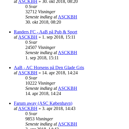
af
ASCKBH
» 30. okt 2018, 08:20
0
Svar
32712
Visninger
Seneste indlæg
af
ASCKBH
30. okt 2018, 08:20
Randers FC - AaB på Pub & Sport
af
ASCKBH
» 1. sep 2018, 15:11
0
Svar
24507
Visninger
Seneste indlæg
af
ASCKBH
1. sep 2018, 15:11
AaB - AC Horsens på Den Glade Gris
af
ASCKBH
» 14. apr 2018, 14:24
0
Svar
10222
Visninger
Seneste indlæg
af
ASCKBH
14. apr 2018, 14:24
Farum away (ASC København)
af
ASCKBH
» 3. apr 2018, 14:43
0
Svar
9853
Visninger
Seneste indlæg
af
ASCKBH