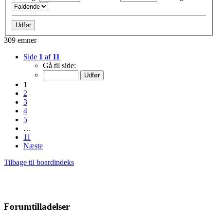
309 emner
Side
1
af
11
Gå til side:
1
2
3
4
5
…
11
Næste
Tilbage til boardindeks
Forumtilladelser