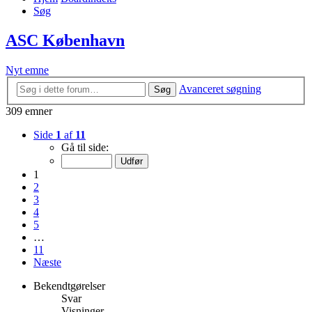
Søg
ASC København
Nyt emne
Avanceret søgning
Søg
309 emner
Side
1
af
11
Gå til side:
1
2
3
4
5
…
11
Næste
Bekendtgørelser
Svar
Visninger