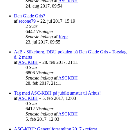
Seneste indlæg
af
ASCKBH
24. aug 2017, 09:54
Den Glade Gris?
af
secone79
» 22. jul 2017, 15:19
2
Svar
6442
Visninger
Seneste indlæg
af
Kzpr
23. jul 2017, 09:55
AaB - Silkeborg, DBU pokalen på Den Glade Gris - Torsdag
d. 2 marts
af
ASCKBH
» 28. feb 2017, 21:11
0
Svar
6806
Visninger
Seneste indlæg
af
ASCKBH
28. feb 2017, 21:11
Tag med ASC-KBH på jubilæumstur til Århus!
af
ASCKBH
» 5. feb 2017, 12:03
0
Svar
6412
Visninger
Seneste indlæg
af
ASCKBH
5. feb 2017, 12:03
ASC-KBH: Generalforsamling 2017 - referat