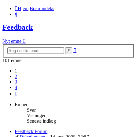
Hjem
Boardindeks
Søg
Feedback
Nyt emne
Avanceret
Søg
søgning
101 emner
1
2
3
4
Næste
Emner
Svar
Visninger
Seneste indlæg
Feedback Forum
af
Debatjuntaen
» 14. maj 2008, 23:57