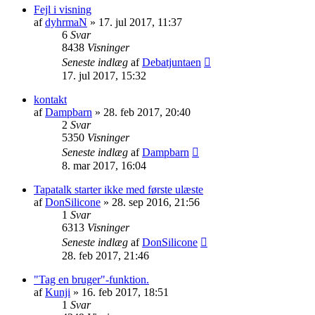
Fejl i visning
af
dyhrmaN
» 17. jul 2017, 11:37
6
Svar
8438
Visninger
Seneste indlæg
af
Debatjuntaen
17. jul 2017, 15:32
kontakt
af
Dampbarn
» 28. feb 2017, 20:40
2
Svar
5350
Visninger
Seneste indlæg
af
Dampbarn
8. mar 2017, 16:04
Tapatalk starter ikke med første ulæste
af
DonSilicone
» 28. sep 2016, 21:56
1
Svar
6313
Visninger
Seneste indlæg
af
DonSilicone
28. feb 2017, 21:46
"Tag en bruger"-funktion.
af
Kunji
» 16. feb 2017, 18:51
1
Svar