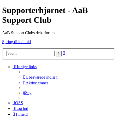
Supporterhjørnet - AaB
Support Club
AaB Support Clubs debatforum
Spring til indhold
Avanceret
Søg
søgning
Hurtige links
Ubesvarede indlæg
Aktive emner
Søg
OSS
Log ind
Tilmeld