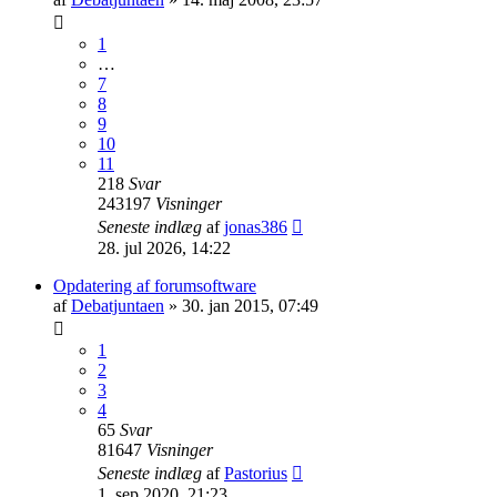
1
…
7
8
9
10
11
218
Svar
243197
Visninger
Seneste indlæg
af
jonas386
28. jul 2026, 14:22
Opdatering af forumsoftware
af
Debatjuntaen
» 30. jan 2015, 07:49
1
2
3
4
65
Svar
81647
Visninger
Seneste indlæg
af
Pastorius
1. sep 2020, 21:23