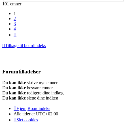
101 emner
1
2
3
4
Næste
Tilbage til boardindeks
Forumtilladelser
Du
kan ikke
skrive nye emner
Du
kan ikke
besvare emner
Du
kan ikke
redigere dine indlæg
Du
kan ikke
slette dine indlæg
Hjem
Boardindeks
Alle tider er
UTC+02:00
Slet cookies