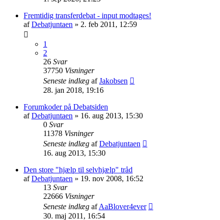
Fremtidig transferdebat - input modtages!
af
Debatjuntaen
» 2. feb 2011, 12:59
1
2
26
Svar
37750
Visninger
Seneste indlæg
af
Jakobsen
28. jan 2018, 19:16
Forumkoder på Debatsiden
af
Debatjuntaen
» 16. aug 2013, 15:30
0
Svar
11378
Visninger
Seneste indlæg
af
Debatjuntaen
16. aug 2013, 15:30
Den store "hjælp til selvhjælp" tråd
af
Debatjuntaen
» 19. nov 2008, 16:52
13
Svar
22666
Visninger
Seneste indlæg
af
AaBlover4ever
30. maj 2011, 16:54