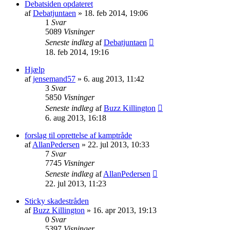
Debatsiden opdateret
af
Debatjuntaen
» 18. feb 2014, 19:06
1
Svar
5089
Visninger
Seneste indlæg
af
Debatjuntaen
18. feb 2014, 19:16
Hjælp
af
jensemand57
» 6. aug 2013, 11:42
3
Svar
5850
Visninger
Seneste indlæg
af
Buzz Killington
6. aug 2013, 16:18
forslag til oprettelse af kamptråde
af
AllanPedersen
» 22. jul 2013, 10:33
7
Svar
7745
Visninger
Seneste indlæg
af
AllanPedersen
22. jul 2013, 11:23
Sticky skadestråden
af
Buzz Killington
» 16. apr 2013, 19:13
0
Svar
5397
Visninger