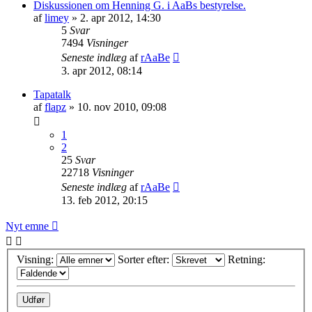
Diskussionen om Henning G. i AaBs bestyrelse.
af
limey
» 2. apr 2012, 14:30
5
Svar
7494
Visninger
Seneste indlæg
af
rAaBe
3. apr 2012, 08:14
Tapatalk
af
flapz
» 10. nov 2010, 09:08
1
2
25
Svar
22718
Visninger
Seneste indlæg
af
rAaBe
13. feb 2012, 20:15
Nyt emne
Visning:
Sorter efter:
Retning: