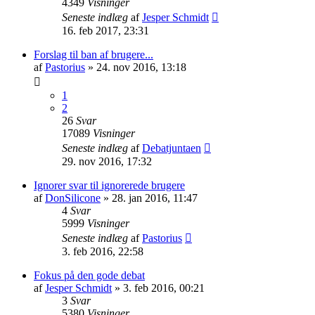
4349
Visninger
Seneste indlæg
af
Jesper Schmidt
16. feb 2017, 23:31
Forslag til ban af brugere...
af
Pastorius
» 24. nov 2016, 13:18
1
2
26
Svar
17089
Visninger
Seneste indlæg
af
Debatjuntaen
29. nov 2016, 17:32
Ignorer svar til ignorerede brugere
af
DonSilicone
» 28. jan 2016, 11:47
4
Svar
5999
Visninger
Seneste indlæg
af
Pastorius
3. feb 2016, 22:58
Fokus på den gode debat
af
Jesper Schmidt
» 3. feb 2016, 00:21
3
Svar
5380
Visninger