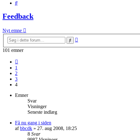
Søg
Feedback
Nyt emne
Avanceret
Søg
søgning
101 emner
Forrige
1
2
3
4
Emner
Svar
Visninger
Seneste indlæg
Få nu gang i siden
af
bbcdk
» 27. aug 2008, 18:25
8
Svar
9987
Visninger