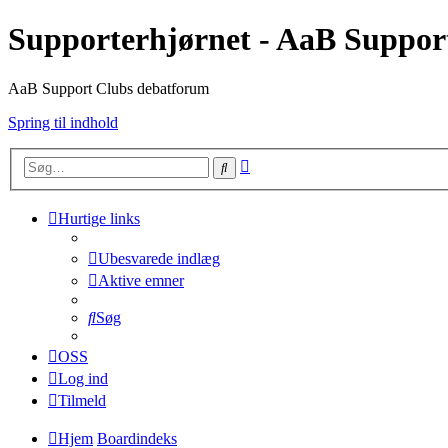
Supporterhjørnet - AaB Suppor
AaB Support Clubs debatforum
Spring til indhold
Avanceret
Søg
søgning
Hurtige links
Ubesvarede indlæg
Aktive emner
Søg
OSS
Log ind
Tilmeld
Hjem
Boardindeks