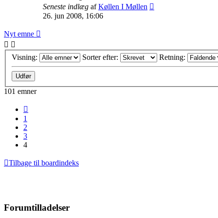
Seneste indlæg
af
Køllen I Møllen
26. jun 2008, 16:06
Nyt emne
Visning:
Sorter efter:
Retning:
101 emner
Forrige
1
2
3
4
Tilbage til boardindeks
Forumtilladelser