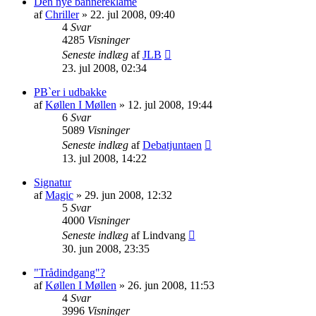
Den nye bannereklame
af
Chriller
» 22. jul 2008, 09:40
4
Svar
4285
Visninger
Seneste indlæg
af
JLB
23. jul 2008, 02:34
PB`er i udbakke
af
Køllen I Møllen
» 12. jul 2008, 19:44
6
Svar
5089
Visninger
Seneste indlæg
af
Debatjuntaen
13. jul 2008, 14:22
Signatur
af
Magic
» 29. jun 2008, 12:32
5
Svar
4000
Visninger
Seneste indlæg
af
Lindvang
30. jun 2008, 23:35
"Trådindgang"?
af
Køllen I Møllen
» 26. jun 2008, 11:53
4
Svar
3996
Visninger