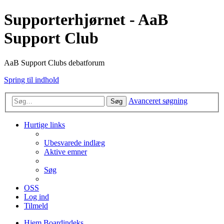
Supporterhjørnet - AaB
Support Club
AaB Support Clubs debatforum
Spring til indhold
Avanceret søgning
Søg
Hurtige links
Ubesvarede indlæg
Aktive emner
Søg
OSS
Log ind
Tilmeld
Hjem
Boardindeks