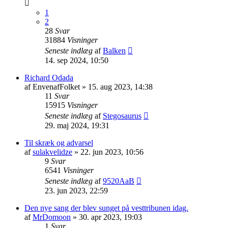
1
2
28
Svar
31884
Visninger
Seneste indlæg
af
Balken
14. sep 2024, 10:50
Richard Odada
af
EnvenafFolket
» 15. aug 2023, 14:38
11
Svar
15915
Visninger
Seneste indlæg
af
Stegosaurus
29. maj 2024, 19:31
Til skræk og advarsel
af
sulakvelidze
» 22. jun 2023, 10:56
9
Svar
6541
Visninger
Seneste indlæg
af
9520AaB
23. jun 2023, 22:59
Den nye sang der blev sunget på vesttribunen idag.
af
MrDomoon
» 30. apr 2023, 19:03
1
Svar