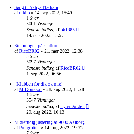
Sang til Yahya Nadrani
af
nikilo
» 14. sep 2022, 15:49
1
Svar
3001
Visninger
Seneste indlæg
af
pk1885
14. sep 2022, 15:57
Stemningen på stadion.
af
RicoBR02
» 21. mar 2022, 12:38
5
Svar
5097
Visninger
Seneste indlæg
af
RicoBR02
1. sep 2022, 06:56
"Klubben for dig og mig!"
af
MrDomoon
» 28. aug 2022, 11:28
1
Svar
3547
Visninger
Seneste indlæg
af
TylerDurden
29. aug 2022, 10:13
Midlertidig justering af 9000 Aalborg
af
Pungrotten
» 14. aug 2022, 19:55
7
Svar