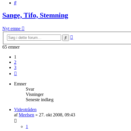
Søg
Sange, Tifo, Stemning
Nyt emne
Avanceret
Søg
søgning
65 emner
1
2
3
Næste
Emner
Svar
Visninger
Seneste indlæg
Videotråden
af
Meelsen
» 27. okt 2008, 09:43
1