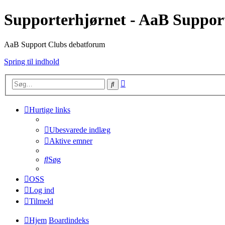
Supporterhjørnet - AaB Suppor
AaB Support Clubs debatforum
Spring til indhold
Avanceret
Søg
søgning
Hurtige links
Ubesvarede indlæg
Aktive emner
Søg
OSS
Log ind
Tilmeld
Hjem
Boardindeks