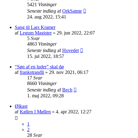
5421
Visninger
Seneste indlæg
af
OrkSatme
24. aug 2022, 15:41
Sang til Lars Kramer
af
Legum Magister
» 29. jun 2022, 22:07
5
Svar
4863
Visninger
Seneste indlæg
af
Hovedet
15. jul 2022, 18:57
“Søn af en luder” skal dø
af
frankstrandli
» 29. nov 2021, 06:17
17
Svar
8660
Visninger
Seneste indlæg
af
Bech
1. maj 2022, 09:28
Ølkast
af
Køllen I Møllen
» 4. apr 2022, 12:27
1
2
28
Svar