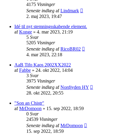
4175
Visninger
Seneste indlæg
af
Lindmark
2. maj 2023, 19:47
Idé til nyt stemningsskabende element.
af
Konge
» 4. mar 2023, 21:19
5
Svar
5205
Visninger
Seneste indlæg
af
RicoBR02
4. mar 2023, 22:18
AaB Tifo Kaos 2002XX2022
af
Fabbe
» 24. okt 2022, 14:04
3
Svar
3975
Visninger
Seneste indlæg
af
Nordjyden HY
28. okt 2022, 20:55
"Son an Chistr"
af
MrDomoon
» 15. sep 2022, 18:59
0
Svar
24539
Visninger
Seneste indlæg
af
MrDomoon
15. sep 2022, 18:59