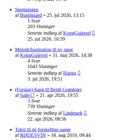
Stemningen
af
Bundgaard
» 25. jul 2026, 13:15
1
Svar
203
Visninger
Seneste indlæg
af
KongGulerod
25. jul 2026, 16:59
Melodi/Inspiration til ny sang
af
KongGulerod
» 31. maj 2026, 14:38
4
Svar
1043
Visninger
Seneste indlæg
af
Hanga
3. jul 2026, 19:51
(Forslag) Sang til Bertil Grønkjær
af
Salle17
» 21. apr 2026, 19:55
3
Svar
739
Visninger
Seneste indlæg
af
Lindmark
22. apr 2026, 08:56
Tekst til de forskellige sange
af
RØDESVIN
» 18. aug 2019, 09:44