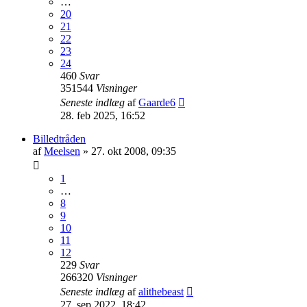
…
20
21
22
23
24
460
Svar
351544
Visninger
Seneste indlæg
af
Gaarde6
28. feb 2025, 16:52
Billedtråden
af
Meelsen
» 27. okt 2008, 09:35
1
…
8
9
10
11
12
229
Svar
266320
Visninger
Seneste indlæg
af
alithebeast
27. sep 2022, 18:42