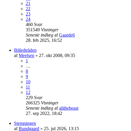
21
22
23
24
460
Svar
351549
Visninger
Seneste indlæg
af
Gaarde6
28. feb 2025, 16:52
Billedtråden
af
Meelsen
» 27. okt 2008, 09:35
1
…
8
9
10
11
12
229
Svar
266325
Visninger
Seneste indlæg
af
alithebeast
27. sep 2022, 18:42
Stemningen
af
Bundgaard
» 25. jul 2026, 13:15