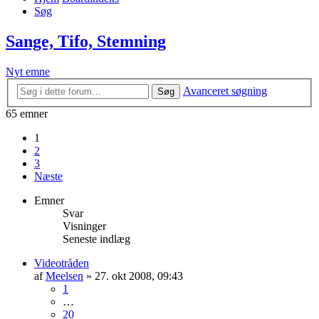
Søg
Sange, Tifo, Stemning
Nyt emne
Avanceret søgning
Søg
65 emner
1
2
3
Næste
Emner
Svar
Visninger
Seneste indlæg
Videotråden
af
Meelsen
» 27. okt 2008, 09:43
1
…
20