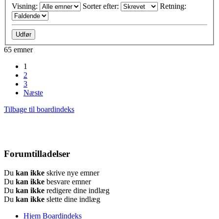
Visning:
Sorter efter:
Retning:
65 emner
1
2
3
Næste
Tilbage til boardindeks
Forumtilladelser
Du
kan ikke
skrive nye emner
Du
kan ikke
besvare emner
Du
kan ikke
redigere dine indlæg
Du
kan ikke
slette dine indlæg
Hjem
Boardindeks