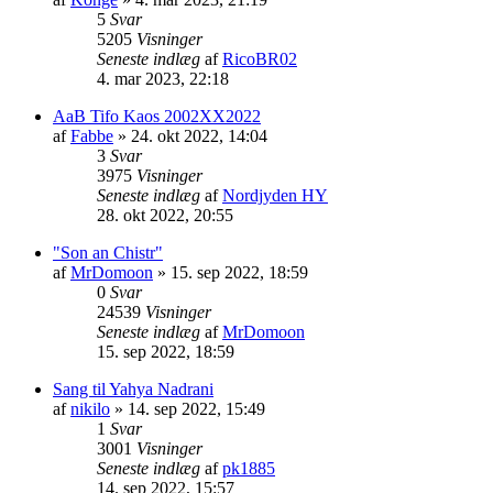
5
Svar
5205
Visninger
Seneste indlæg
af
RicoBR02
4. mar 2023, 22:18
AaB Tifo Kaos 2002XX2022
af
Fabbe
» 24. okt 2022, 14:04
3
Svar
3975
Visninger
Seneste indlæg
af
Nordjyden HY
28. okt 2022, 20:55
"Son an Chistr"
af
MrDomoon
» 15. sep 2022, 18:59
0
Svar
24539
Visninger
Seneste indlæg
af
MrDomoon
15. sep 2022, 18:59
Sang til Yahya Nadrani
af
nikilo
» 14. sep 2022, 15:49
1
Svar
3001
Visninger
Seneste indlæg
af
pk1885
14. sep 2022, 15:57