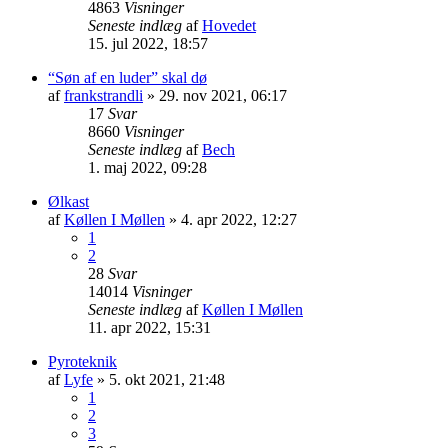
4863
Visninger
Seneste indlæg
af
Hovedet
15. jul 2022, 18:57
“Søn af en luder” skal dø
af
frankstrandli
» 29. nov 2021, 06:17
17
Svar
8660
Visninger
Seneste indlæg
af
Bech
1. maj 2022, 09:28
Ølkast
af
Køllen I Møllen
» 4. apr 2022, 12:27
1
2
28
Svar
14014
Visninger
Seneste indlæg
af
Køllen I Møllen
11. apr 2022, 15:31
Pyroteknik
af
Lyfe
» 5. okt 2021, 21:48
1
2
3