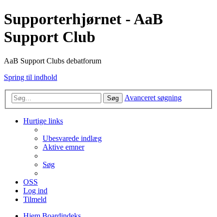
Supporterhjørnet - AaB
Support Club
AaB Support Clubs debatforum
Spring til indhold
Avanceret søgning
Søg
Hurtige links
Ubesvarede indlæg
Aktive emner
Søg
OSS
Log ind
Tilmeld
Hjem
Boardindeks