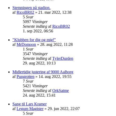
Stemningen på stadion.
af
RicoBR02
» 21. mar 2022, 12:38
5
Svar
5097
Visninger
Seneste indlæg
af
RicoBR02
1. sep 2022, 06:56
"Klubben for dig og mig!"
af
MrDomoon
» 28. aug 2022, 11:28
1
Svar
3547
Visninger
Seneste indlæg
af
TylerDurden
29. aug 2022, 10:13
Midlertidig justering af 9000 Aalborg
af
Pungrotten
» 14. aug 2022, 19:55
7
Svar
5421
Visninger
Seneste indlæg
af
OrkSatme
24. aug 2022, 15:41
Sang til Lars Kramer
af
Legum Magister
» 29. jun 2022, 22:07
5
Svar