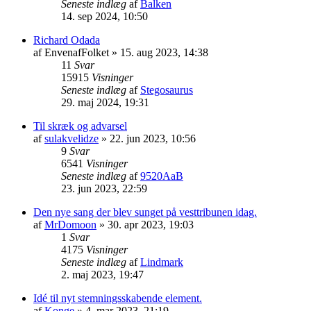
Seneste indlæg
af
Balken
14. sep 2024, 10:50
Richard Odada
af
EnvenafFolket
» 15. aug 2023, 14:38
11
Svar
15915
Visninger
Seneste indlæg
af
Stegosaurus
29. maj 2024, 19:31
Til skræk og advarsel
af
sulakvelidze
» 22. jun 2023, 10:56
9
Svar
6541
Visninger
Seneste indlæg
af
9520AaB
23. jun 2023, 22:59
Den nye sang der blev sunget på vesttribunen idag.
af
MrDomoon
» 30. apr 2023, 19:03
1
Svar
4175
Visninger
Seneste indlæg
af
Lindmark
2. maj 2023, 19:47
Idé til nyt stemningsskabende element.
af
Konge
» 4. mar 2023, 21:19