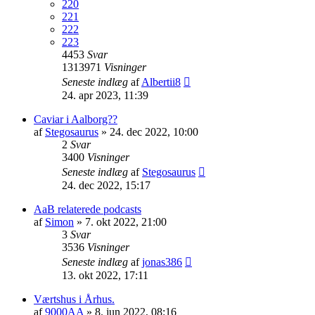
220
221
222
223
4453
Svar
1313971
Visninger
Seneste indlæg
af
Albertii8
24. apr 2023, 11:39
Caviar i Aalborg??
af
Stegosaurus
» 24. dec 2022, 10:00
2
Svar
3400
Visninger
Seneste indlæg
af
Stegosaurus
24. dec 2022, 15:17
AaB relaterede podcasts
af
Simon
» 7. okt 2022, 21:00
3
Svar
3536
Visninger
Seneste indlæg
af
jonas386
13. okt 2022, 17:11
Værtshus i Århus.
af
9000AA
» 8. jun 2022, 08:16