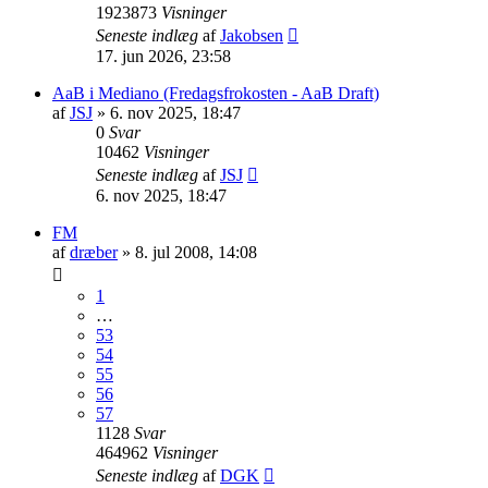
1923873
Visninger
Seneste indlæg
af
Jakobsen
17. jun 2026, 23:58
AaB i Mediano (Fredagsfrokosten - AaB Draft)
af
JSJ
» 6. nov 2025, 18:47
0
Svar
10462
Visninger
Seneste indlæg
af
JSJ
6. nov 2025, 18:47
FM
af
dræber
» 8. jul 2008, 14:08
1
…
53
54
55
56
57
1128
Svar
464962
Visninger
Seneste indlæg
af
DGK