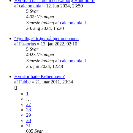
Hvordan har I det med Aalborg Håndbold?
af
calciomania
» 12. jun 2024, 23:50
5
Svar
4209
Visninger
Seneste indlæg
af
calciomania
20. aug 2024, 15:20
"Fjentlige" trøjer på hjemmebanen
af
Pastorius
» 13. jan 2022, 02:10
5
Svar
4923
Visninger
Seneste indlæg
af
calciomania
25. jun 2024, 12:48
Hvorfor hade København?
af
Fabbe
» 21. mar 2011, 23:34
1
…
27
28
29
30
31
605
Svar