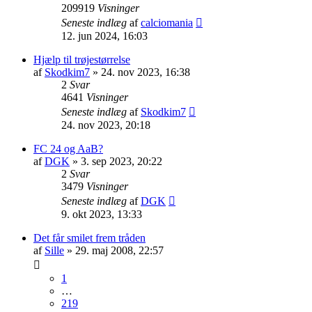
209919
Visninger
Seneste indlæg
af
calciomania
12. jun 2024, 16:03
Hjælp til trøjestørrelse
af
Skodkim7
» 24. nov 2023, 16:38
2
Svar
4641
Visninger
Seneste indlæg
af
Skodkim7
24. nov 2023, 20:18
FC 24 og AaB?
af
DGK
» 3. sep 2023, 20:22
2
Svar
3479
Visninger
Seneste indlæg
af
DGK
9. okt 2023, 13:33
Det får smilet frem tråden
af
Sille
» 29. maj 2008, 22:57
1
…
219