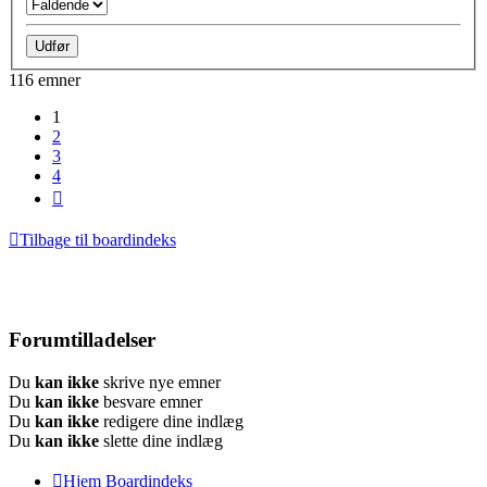
116 emner
1
2
3
4
Næste
Tilbage til boardindeks
Forumtilladelser
Du
kan ikke
skrive nye emner
Du
kan ikke
besvare emner
Du
kan ikke
redigere dine indlæg
Du
kan ikke
slette dine indlæg
Hjem
Boardindeks