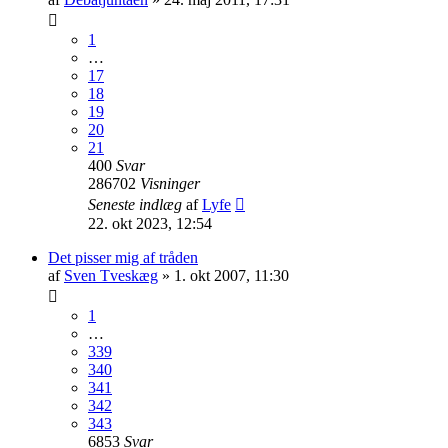
1
…
17
18
19
20
21
400
Svar
286702
Visninger
Seneste indlæg
af
Lyfe
22. okt 2023, 12:54
Det pisser mig af tråden
af
Sven Tveskæg
» 1. okt 2007, 11:30
1
…
339
340
341
342
343
6853
Svar