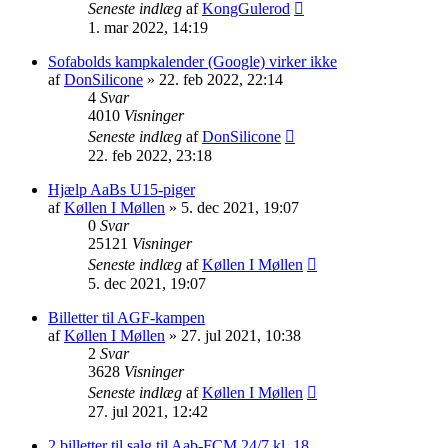
Seneste indlæg
af
KongGulerod
1. mar 2022, 14:19
Sofabolds kampkalender (Google) virker ikke
af
DonSilicone
» 22. feb 2022, 22:14
4
Svar
4010
Visninger
Seneste indlæg
af
DonSilicone
22. feb 2022, 23:18
Hjælp AaBs U15-piger
af
Køllen I Møllen
» 5. dec 2021, 19:07
0
Svar
25121
Visninger
Seneste indlæg
af
Køllen I Møllen
5. dec 2021, 19:07
Billetter til AGF-kampen
af
Køllen I Møllen
» 27. jul 2021, 10:38
2
Svar
3628
Visninger
Seneste indlæg
af
Køllen I Møllen
27. jul 2021, 12:42
2 billetter til salg til Aab-FCM 24/7 kl. 18