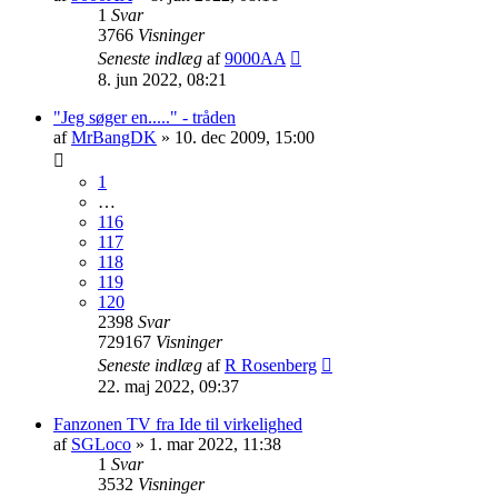
1
Svar
3766
Visninger
Seneste indlæg
af
9000AA
8. jun 2022, 08:21
"Jeg søger en....." - tråden
af
MrBangDK
» 10. dec 2009, 15:00
1
…
116
117
118
119
120
2398
Svar
729167
Visninger
Seneste indlæg
af
R Rosenberg
22. maj 2022, 09:37
Fanzonen TV fra Ide til virkelighed
af
SGLoco
» 1. mar 2022, 11:38
1
Svar
3532
Visninger