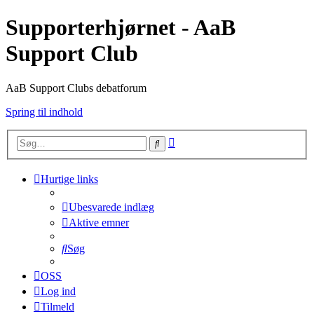
Supporterhjørnet - AaB
Support Club
AaB Support Clubs debatforum
Spring til indhold
Avanceret
Søg
søgning
Hurtige links
Ubesvarede indlæg
Aktive emner
Søg
OSS
Log ind
Tilmeld