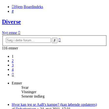
Hjem
Boardindeks
Søg
Diverse
Nyt emne
Avanceret
Søg
søgning
116 emner
1
2
3
4
Næste
Emner
Svar
Visninger
Seneste indlæg
Hvor kan jeg se AaB's kampe? (kan løbende opdateres)
af
Debatjuntaen
» 24. maj 2011, 17:31