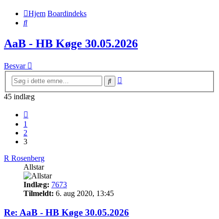
Hjem
Boardindeks
Søg
AaB - HB Køge 30.05.2026
Besvar
Avanceret
Søg
søgning
45 indlæg
Forrige
1
2
3
R Rosenberg
Allstar
Indlæg:
7673
Tilmeldt:
6. aug 2020, 13:45
Re: AaB - HB Køge 30.05.2026