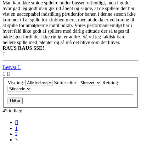
Man kan ikke smide spilelre under bussen offentligt, men i guder
hvor gad jeg godt man gik ud åbent og sagde, at de spillere der har
vist en uacceptabel indstilling på/udenfor banen i denne sæson ikke
kommer til at spille for klubben mere, men at de da er velkomne til
at spille for amatørerne indtil udløb. Vores performancemiljø har i
hvert fald ikke godt af spillere med dårlig atittude der så tages til
nåde igen fordi der ikke rigtigt er andre. Så vil jeg faktisk bare
hellere spille med talenter og så må det blive som det bliver.
RAUS RAUS SSE!
Top
Besvar
Visning:
Sorter efter:
Retning:
45 indlæg
Forrige
1
2
3