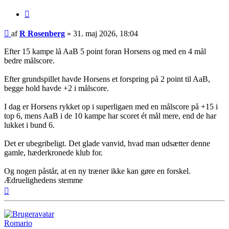
Citer
Indlæg
af
R Rosenberg
»
31. maj 2026, 18:04
Efter 15 kampe lå AaB 5 point foran Horsens og med en 4 mål
bedre målscore.
Efter grundspillet havde Horsens et forspring på 2 point til AaB,
begge hold havde +2 i målscore.
I dag er Horsens rykket op i superligaen med en målscore på +15 i
top 6, mens AaB i de 10 kampe har scoret ét mål mere, end de har
lukket i bund 6.
Det er ubegribeligt. Det glade vanvid, hvad man udsætter denne
gamle, hæderkronede klub for.
Og nogen påstår, at en ny træner ikke kan gøre en forskel.
Ædruelighedens stemme
Top
Romario