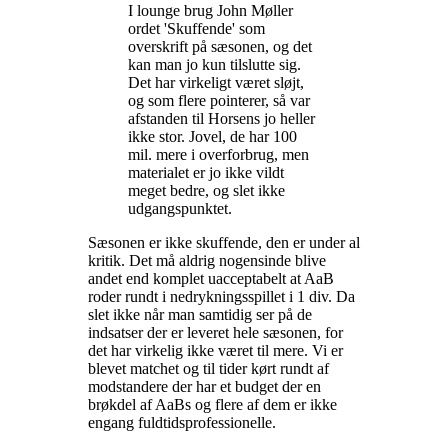
I lounge brug John Møller
ordet 'Skuffende' som
overskrift på sæsonen, og det
kan man jo kun tilslutte sig.
Det har virkeligt været sløjt,
og som flere pointerer, så var
afstanden til Horsens jo heller
ikke stor. Jovel, de har 100
mil. mere i overforbrug, men
materialet er jo ikke vildt
meget bedre, og slet ikke
udgangspunktet.
Sæsonen er ikke skuffende, den er under al
kritik. Det må aldrig nogensinde blive
andet end komplet uacceptabelt at AaB
roder rundt i nedrykningsspillet i 1 div. Da
slet ikke når man samtidig ser på de
indsatser der er leveret hele sæsonen, for
det har virkelig ikke været til mere. Vi er
blevet matchet og til tider kørt rundt af
modstandere der har et budget der en
brøkdel af AaBs og flere af dem er ikke
engang fuldtidsprofessionelle.