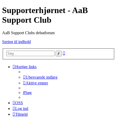
Supporterhjørnet - AaB
Support Club
AaB Support Clubs debatforum
Spring til indhold
Avanceret
Søg
søgning
Hurtige links
Ubesvarede indlæg
Aktive emner
Søg
OSS
Log ind
Tilmeld