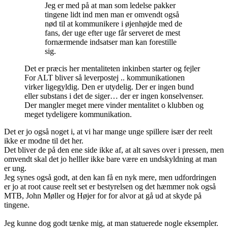
Jeg er med på at man som ledelse pakker
tingene lidt ind men man er omvendt også
nød til at kommunikere i øjenhøjde med de
fans, der uge efter uge får serveret de mest
fornærmende indsatser man kan forestille
sig.
Det er præcis her mentaliteten inkinben starter og fejler
For ALT bliver så leverpostej .. kommunikationen
virker ligegyldig. Den er utydelig. Der er ingen bund
eller substans i det de siger… der er ingen konselvenser.
Der mangler meget mere vinder mentalitet o klubben og
meget tydeligere kommunikation.
Det er jo også noget i, at vi har mange unge spillere især der reelt
ikke er modne til det her.
Det bliver de på den ene side ikke af, at alt saves over i pressen, men
omvendt skal det jo helller ikke bare være en undskyldning at man
er ung.
Jeg synes også godt, at den kan få en nyk mere, men udfordringen
er jo at root cause reelt set er bestyrelsen og det hæmmer nok også
MTB, John Møller og Højer for for alvor at gå ud at skyde på
tingene.
Jeg kunne dog godt tænke mig, at man statuerede nogle eksempler.