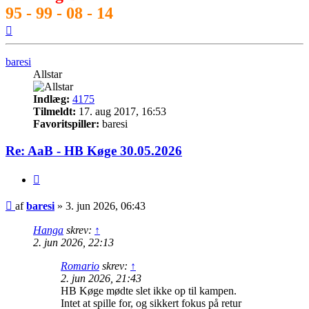
95 - 99 - 08 - 14
Top
baresi
Allstar
Indlæg:
4175
Tilmeldt:
17. aug 2017, 16:53
Favoritspiller:
baresi
Re: AaB - HB Køge 30.05.2026
Citer
Indlæg
af
baresi
»
3. jun 2026, 06:43
Hanga
skrev:
↑
2. jun 2026, 22:13
Romario
skrev:
↑
2. jun 2026, 21:43
HB Køge mødte slet ikke op til kampen.
Intet at spille for, og sikkert fokus på retur