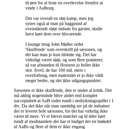
til øen for at feste en overlevelse fremfor at
vinde i Aalborg.
Det var overall en sløj kamp, men jeg
synes også at man på baggrund af
ovenstående sløje indsats fra gæster, skulle
have kørt dem over tilsvarende.
I lounge brug John Møller ordet
'Skuffende' som overskrift på sæsonen, og
det kan man jo kun tilslutte sig. Det har
virkeligt været sløjt, og som flere pointerer,
så var afstanden til Horsens jo heller ikke
stor. Jovel, de har 100 mil. mere i
overforbrug, men materialet er jo ikke vildt
meget bedre, og slet ikke udgangspunktet.
Sæsonen er ikke skuffende, den er under al kritik. Det
må aldrig nogensinde blive andet end komplet
uacceptabelt at AaB roder rundt i nedrykningsspillet i 1
div. Da slet ikke når man samtidig ser på de indsatser
der er leveret hele sæsonen, for det har virkelig ikke
været til mere. Vi er blevet matchet og til tider kørt
rundt af modstandere der har et budget der en brøkdel
af AaBs og flere af dem er ikke engang