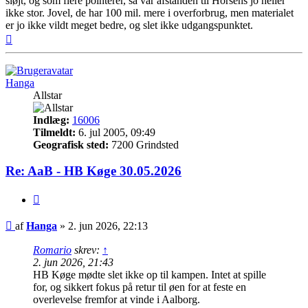
sløjt, og som flere pointerer, så var afstanden til Horsens jo heller
ikke stor. Jovel, de har 100 mil. mere i overforbrug, men materialet
er jo ikke vildt meget bedre, og slet ikke udgangspunktet.
Top
Hanga
Allstar
Indlæg:
16006
Tilmeldt:
6. jul 2005, 09:49
Geografisk sted:
7200 Grindsted
Re: AaB - HB Køge 30.05.2026
Citer
Indlæg
af
Hanga
»
2. jun 2026, 22:13
Romario
skrev:
↑
2. jun 2026, 21:43
HB Køge mødte slet ikke op til kampen. Intet at spille
for, og sikkert fokus på retur til øen for at feste en
overlevelse fremfor at vinde i Aalborg.