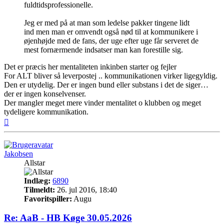
fuldtidsprofessionelle.
Jeg er med på at man som ledelse pakker tingene lidt
ind men man er omvendt også nød til at kommunikere i
øjenhøjde med de fans, der uge efter uge får serveret de
mest fornærmende indsatser man kan forestille sig.
Det er præcis her mentaliteten inkinben starter og fejler
For ALT bliver så leverpostej .. kommunikationen virker ligegyldig.
Den er utydelig. Der er ingen bund eller substans i det de siger…
der er ingen konselvenser.
Der mangler meget mere vinder mentalitet o klubben og meget
tydeligere kommunikation.
Top
Jakobsen
Allstar
Indlæg:
6890
Tilmeldt:
26. jul 2016, 18:40
Favoritspiller:
Augu
Re: AaB - HB Køge 30.05.2026