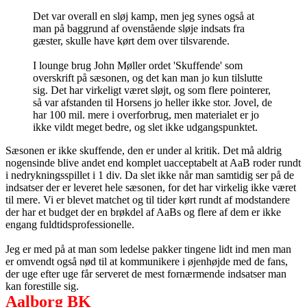
Det var overall en sløj kamp, men jeg synes også at
man på baggrund af ovenstående sløje indsats fra
gæster, skulle have kørt dem over tilsvarende.
I lounge brug John Møller ordet 'Skuffende' som
overskrift på sæsonen, og det kan man jo kun tilslutte
sig. Det har virkeligt været sløjt, og som flere pointerer,
så var afstanden til Horsens jo heller ikke stor. Jovel, de
har 100 mil. mere i overforbrug, men materialet er jo
ikke vildt meget bedre, og slet ikke udgangspunktet.
Sæsonen er ikke skuffende, den er under al kritik. Det må aldrig
nogensinde blive andet end komplet uacceptabelt at AaB roder rundt
i nedrykningsspillet i 1 div. Da slet ikke når man samtidig ser på de
indsatser der er leveret hele sæsonen, for det har virkelig ikke været
til mere. Vi er blevet matchet og til tider kørt rundt af modstandere
der har et budget der en brøkdel af AaBs og flere af dem er ikke
engang fuldtidsprofessionelle.
Jeg er med på at man som ledelse pakker tingene lidt ind men man
er omvendt også nød til at kommunikere i øjenhøjde med de fans,
der uge efter uge får serveret de mest fornærmende indsatser man
kan forestille sig.
Aalborg BK