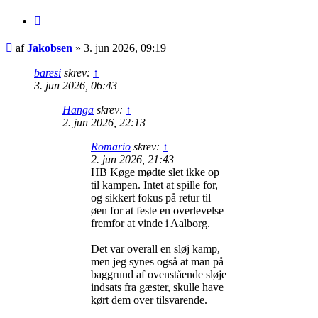
Citer
Indlæg
af
Jakobsen
»
3. jun 2026, 09:19
baresi
skrev:
↑
3. jun 2026, 06:43
Hanga
skrev:
↑
2. jun 2026, 22:13
Romario
skrev:
↑
2. jun 2026, 21:43
HB Køge mødte slet ikke op
til kampen. Intet at spille for,
og sikkert fokus på retur til
øen for at feste en overlevelse
fremfor at vinde i Aalborg.
Det var overall en sløj kamp,
men jeg synes også at man på
baggrund af ovenstående sløje
indsats fra gæster, skulle have
kørt dem over tilsvarende.