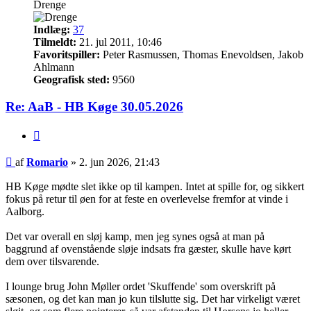
Drenge
Indlæg:
37
Tilmeldt:
21. jul 2011, 10:46
Favoritspiller:
Peter Rasmussen, Thomas Enevoldsen, Jakob
Ahlmann
Geografisk sted:
9560
Re: AaB - HB Køge 30.05.2026
Citer
Indlæg
af
Romario
»
2. jun 2026, 21:43
HB Køge mødte slet ikke op til kampen. Intet at spille for, og sikkert
fokus på retur til øen for at feste en overlevelse fremfor at vinde i
Aalborg.
Det var overall en sløj kamp, men jeg synes også at man på
baggrund af ovenstående sløje indsats fra gæster, skulle have kørt
dem over tilsvarende.
I lounge brug John Møller ordet 'Skuffende' som overskrift på
sæsonen, og det kan man jo kun tilslutte sig. Det har virkeligt været