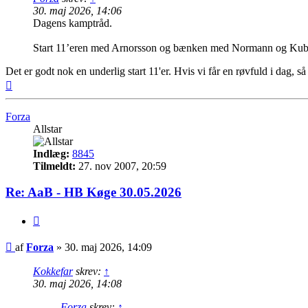
30. maj 2026, 14:06
Dagens kamptråd.
Start 11’eren med Arnorsson og bænken med Normann og Kubel
Det er godt nok en underlig start 11'er. Hvis vi får en røvfuld i dag, s
Top
Forza
Allstar
Indlæg:
8845
Tilmeldt:
27. nov 2007, 20:59
Re: AaB - HB Køge 30.05.2026
Citer
Indlæg
af
Forza
»
30. maj 2026, 14:09
Kokkefar
skrev:
↑
30. maj 2026, 14:08
Forza
skrev:
↑