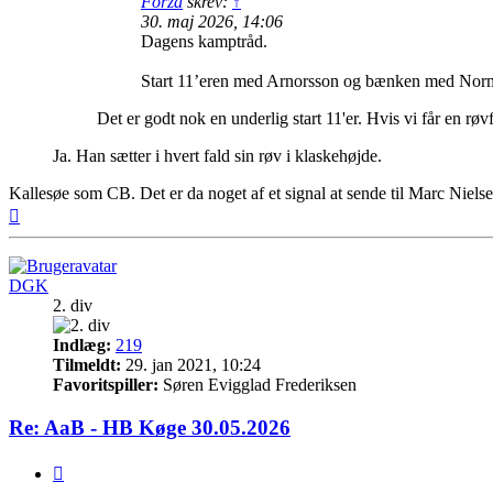
Forza
skrev:
↑
30. maj 2026, 14:06
Dagens kamptråd.
Start 11’eren med Arnorsson og bænken med Norm
Det er godt nok en underlig start 11'er. Hvis vi får en røv
Ja. Han sætter i hvert fald sin røv i klaskehøjde.
Kallesøe som CB. Det er da noget af et signal at sende til Marc Niel
Top
DGK
2. div
Indlæg:
219
Tilmeldt:
29. jan 2021, 10:24
Favoritspiller:
Søren Evigglad Frederiksen
Re: AaB - HB Køge 30.05.2026
Citer