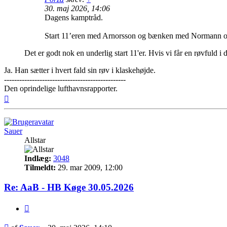
30. maj 2026, 14:06
Dagens kamptråd.
Start 11’eren med Arnorsson og bænken med Normann og
Det er godt nok en underlig start 11'er. Hvis vi får en røvfuld i
Ja. Han sætter i hvert fald sin røv i klaskehøjde.
------------------------------------------------
Den oprindelige lufthavnsrapporter.
Top
Sauer
Allstar
Indlæg:
3048
Tilmeldt:
29. mar 2009, 12:00
Re: AaB - HB Køge 30.05.2026
Citer
Indlæg