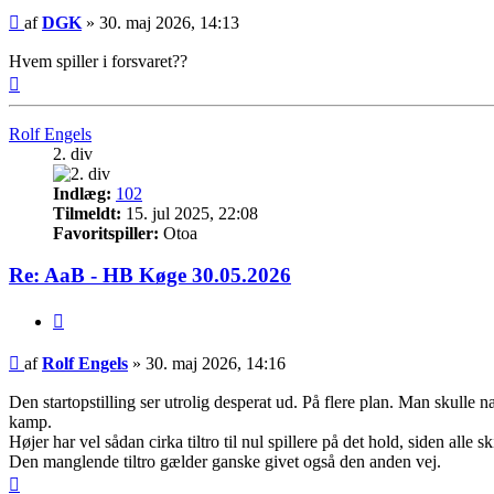
Indlæg
af
DGK
»
30. maj 2026, 14:13
Hvem spiller i forsvaret??
Top
Rolf Engels
2. div
Indlæg:
102
Tilmeldt:
15. jul 2025, 22:08
Favoritspiller:
Otoa
Re: AaB - HB Køge 30.05.2026
Citer
Indlæg
af
Rolf Engels
»
30. maj 2026, 14:16
Den startopstilling ser utrolig desperat ud. På flere plan. Man skulle næ
kamp.
Højer har vel sådan cirka tiltro til nul spillere på det hold, siden alle 
Den manglende tiltro gælder ganske givet også den anden vej.
Top