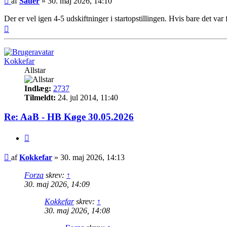
af
Sauer
»
30. maj 2026, 14:10
Der er vel igen 4-5 udskiftninger i startopstillingen. Hvis bare det var 
Top
Kokkefar
Allstar
Indlæg:
2737
Tilmeldt:
24. jul 2014, 11:40
Re: AaB - HB Køge 30.05.2026
Citer
Indlæg
af
Kokkefar
»
30. maj 2026, 14:13
Forza
skrev:
↑
30. maj 2026, 14:09
Kokkefar
skrev:
↑
30. maj 2026, 14:08