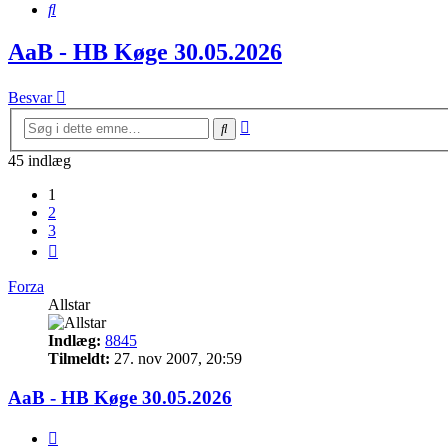
Søg
AaB - HB Køge 30.05.2026
Besvar
Avanceret
Søg
søgning
45 indlæg
1
2
3
Næste
Forza
Allstar
Indlæg:
8845
Tilmeldt:
27. nov 2007, 20:59
AaB - HB Køge 30.05.2026
Citer