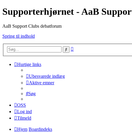
Supporterhjørnet - AaB Suppor
AaB Support Clubs debatforum
Spring til indhold
Avanceret
Søg
søgning
Hurtige links
Ubesvarede indlæg
Aktive emner
Søg
OSS
Log ind
Tilmeld
Hjem
Boardindeks