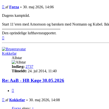
Indlæg
af
Forza
»
30. maj 2026, 14:06
Dagens kamptråd.
Start 11’eren med Arnorsson og bænken med Normann og Kubel. Ikke
------------------------------------------------
Den oprindelige lufthavnsrapporter.
Top
Kokkefar
Allstar
Indlæg:
2737
Tilmeldt:
24. jul 2014, 11:40
Re: AaB - HB Køge 30.05.2026
Citer
Indlæg
af
Kokkefar
»
30. maj 2026, 14:08
Forza
skrev:
↑